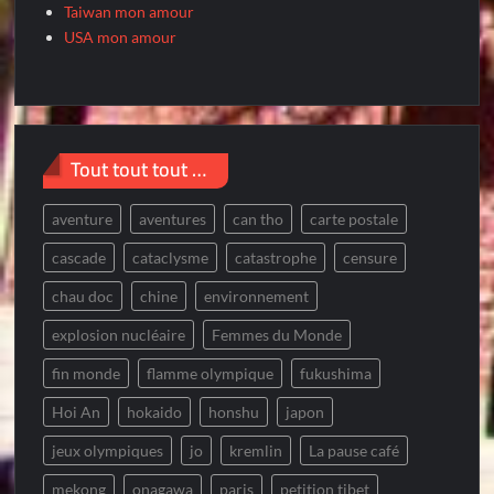
Taiwan mon amour
USA mon amour
Tout tout tout …
aventure
aventures
can tho
carte postale
cascade
cataclysme
catastrophe
censure
chau doc
chine
environnement
explosion nucléaire
Femmes du Monde
fin monde
flamme olympique
fukushima
Hoi An
hokaido
honshu
japon
jeux olympiques
jo
kremlin
La pause café
mekong
onagawa
paris
petition tibet