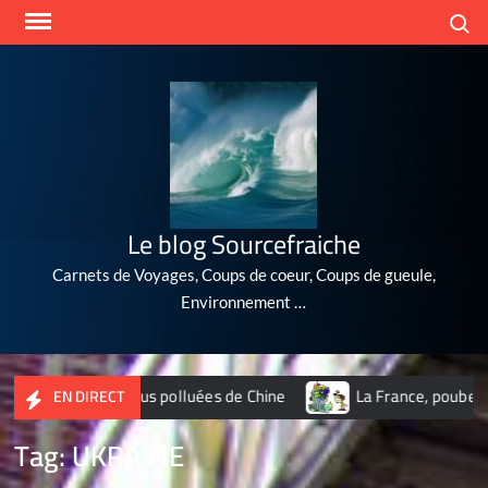
Skip
Search
to
content
Le blog Sourcefraiche
Carnets de Voyages, Coups de coeur, Coups de gueule,
Environnement …
 10 villes les plus polluées de Chine
La France, poubelle du
EN DIRECT
Tag:
UKRAINE