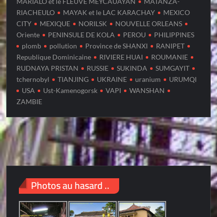
MARIALO et le FLEUVE MEYCAUAYAN
MATANZA-
RIACHEULO
MAYAK et le LAC KARACHAY
MEXICO
CITY
MEXIQUE
NORILSK
NOUVELLE ORLEANS
Oriente
PENINSULE DE KOLA
PEROU
PHILIPPINES
plomb
pollution
Province de SHANXI
RANIPET
Republique Dominicaine
RIVIERE HUAI
ROUMANIE
RUDNAYA PRISTAN
RUSSIE
SUKINDA
SUMGAYIT
tchernobyl
TIANJING
UKRAINE
uranium
URUMQI
USA
Ust-Kamenogorsk
VAPI
WANSHAN
ZAMBIE
Photos au hasard ..