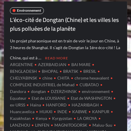
Environnement
L’éco-cité de Dongtan (Chine) et les villes les
plus polluées de la planête
Un projet pharaonique est en train de voir le jour en Chine, à
3 heures de Shanghai. Il s’agit de Dongtan la 1ére éco-cité ! La
Chine, qui est à …
READ MORE
ARGENTINE
AZERBAIDJAN
BAI MARE
BENGLADESH
BHOPAL
BRATSK
BRESIL
CHELYABINSK
chine
CHITA
chrome hexavalent
COMPLEXE INDUSTRIEL de Mahad
CUBATAO
Dandora
dongtan
DZERZHINSK
environnement
Equateur
Etat de LOUISIANE
Etat de WASHINGTON
ex-URSS
Haina
HANFORD
HAZARIBAGH
Huancavelica
HUAXI
INDE
KABWE
KANPUR
Kazakhstan
Kenya
Kyrgyzstan
LA OROYA
LANZHOU
LINFEN
MAGNITOGORSK
Maluu-Suu