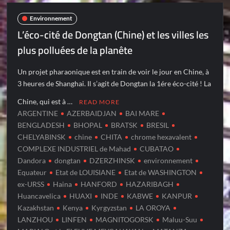
Environnement
L’éco-cité de Dongtan (Chine) et les villes les
plus polluées de la planête
Un projet pharaonique est en train de voir le jour en Chine, à
3 heures de Shanghai. Il s’agit de Dongtan la 1ére éco-cité ! La
Chine, qui est à …
READ MORE
ARGENTINE
AZERBAIDJAN
BAI MARE
BENGLADESH
BHOPAL
BRATSK
BRESIL
CHELYABINSK
chine
CHITA
chrome hexavalent
COMPLEXE INDUSTRIEL de Mahad
CUBATAO
Dandora
dongtan
DZERZHINSK
environnement
Equateur
Etat de LOUISIANE
Etat de WASHINGTON
ex-URSS
Haina
HANFORD
HAZARIBAGH
Huancavelica
HUAXI
INDE
KABWE
KANPUR
Kazakhstan
Kenya
Kyrgyzstan
LA OROYA
LANZHOU
LINFEN
MAGNITOGORSK
Maluu-Suu