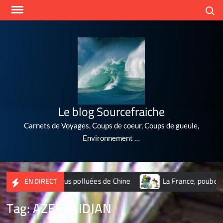
Skip
Search
to
content
Le blog Sourcefraiche
Carnets de Voyages, Coups de coeur, Coups de gueule,
Environnement …
 10 villes les plus polluées de Chine
La France, poubelle du
EN DIRECT
Tag:
AZERBAIDJAN