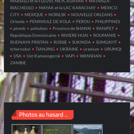
MARIALO et le FLEUVE MEYCAUAYAN
MATANZA-
RIACHEULO
MAYAK et le LAC KARACHAY
MEXICO
CITY
MEXIQUE
NORILSK
NOUVELLE ORLEANS
Oriente
PENINSULE DE KOLA
PEROU
PHILIPPINES
plomb
pollution
Province de SHANXI
RANIPET
Republique Dominicaine
RIVIERE HUAI
ROUMANIE
RUDNAYA PRISTAN
RUSSIE
SUKINDA
SUMGAYIT
tchernobyl
TIANJING
UKRAINE
uranium
URUMQI
USA
Ust-Kamenogorsk
VAPI
WANSHAN
ZAMBIE
Photos au hasard ..