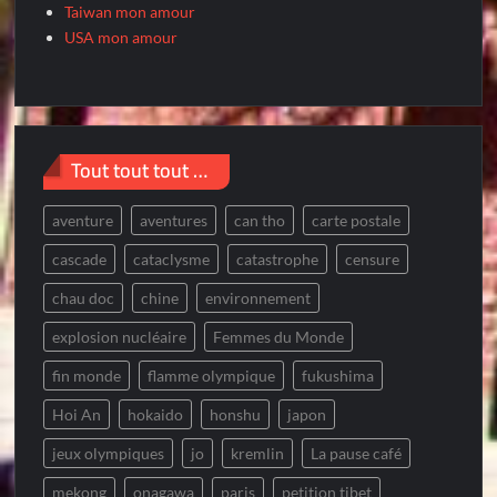
Taiwan mon amour
USA mon amour
Tout tout tout …
aventure
aventures
can tho
carte postale
cascade
cataclysme
catastrophe
censure
chau doc
chine
environnement
explosion nucléaire
Femmes du Monde
fin monde
flamme olympique
fukushima
Hoi An
hokaido
honshu
japon
jeux olympiques
jo
kremlin
La pause café
mekong
onagawa
paris
petition tibet