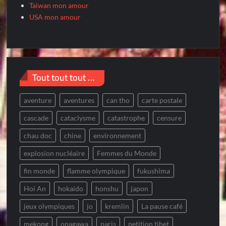
Taiwan mon amour
USA mon amour
Tout tout tout …
aventure
aventures
can tho
carte postale
cascade
cataclysme
catastrophe
censure
chau doc
chine
environnement
explosion nucléaire
Femmes du Monde
fin monde
flamme olympique
fukushima
Hoi An
hokaido
honshu
japon
jeux olympiques
jo
kremlin
La pause café
mekong
onagawa
paris
petition tibet