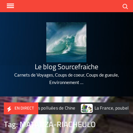
Skip
Search
to
content
Le blog Sourcefraiche
Carnets de Voyages, Coups de coeur, Coups de gueule,
Environnement …
10 villes les plus polluées de Chine
La France, poubelle du 
EN DIRECT
Tag:
MATANZA-RIACHEULO