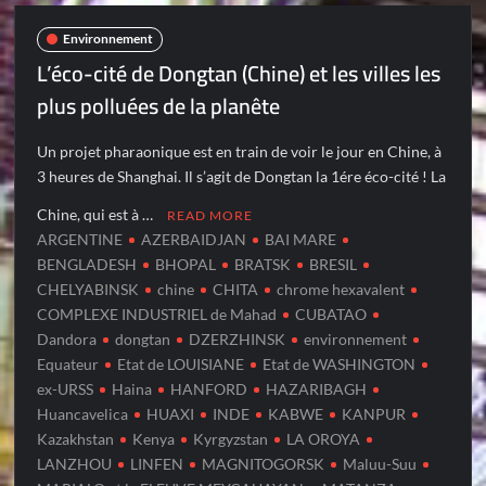
Environnement
L’éco-cité de Dongtan (Chine) et les villes les
plus polluées de la planête
Un projet pharaonique est en train de voir le jour en Chine, à
3 heures de Shanghai. Il s’agit de Dongtan la 1ére éco-cité ! La
Chine, qui est à …
READ MORE
ARGENTINE
AZERBAIDJAN
BAI MARE
BENGLADESH
BHOPAL
BRATSK
BRESIL
CHELYABINSK
chine
CHITA
chrome hexavalent
COMPLEXE INDUSTRIEL de Mahad
CUBATAO
Dandora
dongtan
DZERZHINSK
environnement
Equateur
Etat de LOUISIANE
Etat de WASHINGTON
ex-URSS
Haina
HANFORD
HAZARIBAGH
Huancavelica
HUAXI
INDE
KABWE
KANPUR
Kazakhstan
Kenya
Kyrgyzstan
LA OROYA
LANZHOU
LINFEN
MAGNITOGORSK
Maluu-Suu