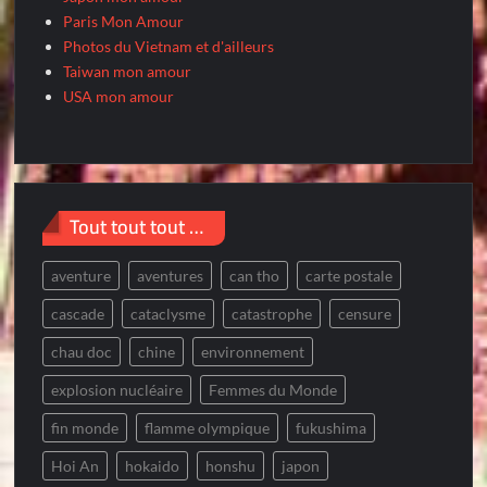
Paris Mon Amour
Photos du Vietnam et d'ailleurs
Taiwan mon amour
USA mon amour
Tout tout tout …
aventure
aventures
can tho
carte postale
cascade
cataclysme
catastrophe
censure
chau doc
chine
environnement
explosion nucléaire
Femmes du Monde
fin monde
flamme olympique
fukushima
Hoi An
hokaido
honshu
japon