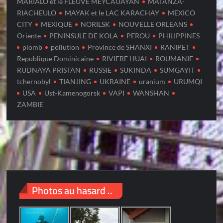
MARIALO et le FLEUVE MEYCAUAYAN
MATANZA-
RIACHEULO
MAYAK et le LAC KARACHAY
MEXICO
CITY
MEXIQUE
NORILSK
NOUVELLE ORLEANS
Oriente
PENINSULE DE KOLA
PEROU
PHILIPPINES
plomb
pollution
Province de SHANXI
RANIPET
Republique Dominicaine
RIVIERE HUAI
ROUMANIE
RUDNAYA PRISTAN
RUSSIE
SUKINDA
SUMGAYIT
tchernobyl
TIANJING
UKRAINE
uranium
URUMQI
USA
Ust-Kamenogorsk
VAPI
WANSHAN
ZAMBIE
Photos au hasard ..