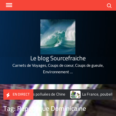
Skip
Search
to
content
Le blog Sourcefraiche
Carnets de Voyages, Coups de coeur, Coups de gueule,
Environnement …
0 villes les plus polluées de Chine
La France, poubelle du 
EN DIRECT
Tag:
Republique Dominicaine