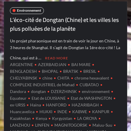
Environnement
L’éco-cité de Dongtan (Chine) et les villes les
plus polluées de la planête
Un projet pharaonique est en train de voir le jour en Chine, à
3 heures de Shanghai. Il s’agit de Dongtan la 1ére éco-cité ! La
Chine, qui est à …
READ MORE
ARGENTINE
AZERBAIDJAN
BAI MARE
BENGLADESH
BHOPAL
BRATSK
BRESIL
CHELYABINSK
chine
CHITA
chrome hexavalent
COMPLEXE INDUSTRIEL de Mahad
CUBATAO
Dandora
dongtan
DZERZHINSK
environnement
Equateur
Etat de LOUISIANE
Etat de WASHINGTON
ex-URSS
Haina
HANFORD
HAZARIBAGH
Huancavelica
HUAXI
INDE
KABWE
KANPUR
Kazakhstan
Kenya
Kyrgyzstan
LA OROYA
LANZHOU
LINFEN
MAGNITOGORSK
Maluu-Suu