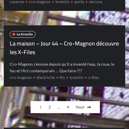
caverne
cro-magnon
kremlin
porte
serrure
Le Kremlin
La maison – Jour 44 – Cro-Magnon découvre
les X-Files
Cro-Magnon s’ennuie depuis qu’il a inventé l’eau, la roue, le
feu et l’Art contemporain … Que faire ???
cro-magnon
électricité
fils
kremlin
x-files
Posts
1
2
…
4
Next
pagination