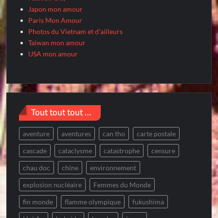
Japon mon amour
Paris Mon Amour
Photos du Vietnam et d'ailleurs
Taiwan mon amour
USA mon amour
Tout tout tout …
aventure
aventures
can tho
carte postale
cascade
cataclysme
catastrophe
censure
chau doc
chine
environnement
explosion nucléaire
Femmes du Monde
fin monde
flamme olympique
fukushima