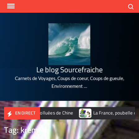
Skip
Search
to
content
Le blog Sourcefraiche
Carnets de Voyages, Coups de coeur, Coups de gueule,
Environnement …
villes les plus polluées de Chine
La France, poubelle du nuc
EN DIRECT
Tag:
kremlin