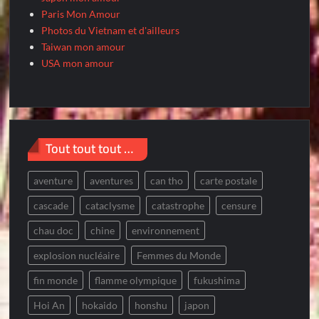
Paris Mon Amour
Photos du Vietnam et d'ailleurs
Taiwan mon amour
USA mon amour
Tout tout tout …
aventure
aventures
can tho
carte postale
cascade
cataclysme
catastrophe
censure
chau doc
chine
environnement
explosion nucléaire
Femmes du Monde
fin monde
flamme olympique
fukushima
Hoi An
hokaido
honshu
japon