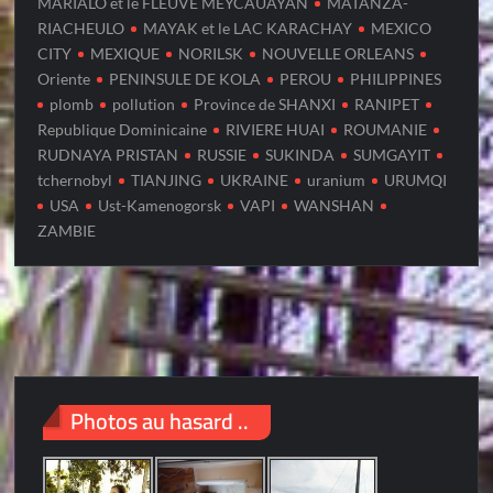
MARIALO et le FLEUVE MEYCAUAYAN
MATANZA-
RIACHEULO
MAYAK et le LAC KARACHAY
MEXICO
CITY
MEXIQUE
NORILSK
NOUVELLE ORLEANS
Oriente
PENINSULE DE KOLA
PEROU
PHILIPPINES
plomb
pollution
Province de SHANXI
RANIPET
Republique Dominicaine
RIVIERE HUAI
ROUMANIE
RUDNAYA PRISTAN
RUSSIE
SUKINDA
SUMGAYIT
tchernobyl
TIANJING
UKRAINE
uranium
URUMQI
USA
Ust-Kamenogorsk
VAPI
WANSHAN
ZAMBIE
Photos au hasard ..