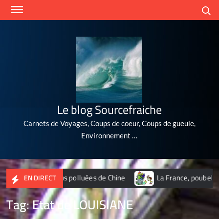
Skip
Search
to
content
Le blog Sourcefraiche
Carnets de Voyages, Coups de coeur, Coups de gueule,
Environnement …
10 villes les plus polluées de Chine
La France, poubelle du 
EN DIRECT
Tag:
Etat de LOUISIANE