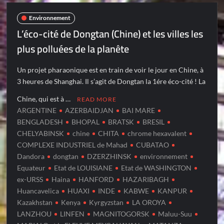
Environnement
L’éco-cité de Dongtan (Chine) et les villes les
plus polluées de la planête
Un projet pharaonique est en train de voir le jour en Chine, à
3 heures de Shanghai. Il s’agit de Dongtan la 1ére éco-cité ! La
Chine, qui est à …
READ MORE
ARGENTINE
AZERBAIDJAN
BAI MARE
BENGLADESH
BHOPAL
BRATSK
BRESIL
CHELYABINSK
chine
CHITA
chrome hexavalent
COMPLEXE INDUSTRIEL de Mahad
CUBATAO
Dandora
dongtan
DZERZHINSK
environnement
Equateur
Etat de LOUISIANE
Etat de WASHINGTON
ex-URSS
Haina
HANFORD
HAZARIBAGH
Huancavelica
HUAXI
INDE
KABWE
KANPUR
Kazakhstan
Kenya
Kyrgyzstan
LA OROYA
LANZHOU
LINFEN
MAGNITOGORSK
Maluu-Suu