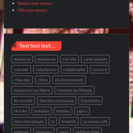
Taiwan mon amour
USA mon amour
Tout tout tout …
aventure
aventures
can tho
carte postale
cascade
cataclysme
catastrophe
censure
chau doc
chine
environnement
explosion nucléaire
Femmes du Monde
fin monde
flamme olympique
fukushima
Hoi An
hokaido
honshu
japon
jeux olympiques
jo
kremlin
La pause café
mekong
onagawa
paris
petition tibet