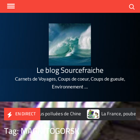
Skip
Search
to
content
Le blog Sourcefraiche
Carnets de Voyages, Coups de coeur, Coups de gueule,
Environnement …
 10 villes les plus polluées de Chine
La France, poubelle du
EN DIRECT
Tag:
MAGNITOGORSK