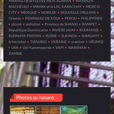
MARIALO et le FLEUVE MEYCAUAYAN
MATANZA-
RIACHEULO
MAYAK et le LAC KARACHAY
MEXICO
CITY
MEXIQUE
NORILSK
NOUVELLE ORLEANS
Oriente
PENINSULE DE KOLA
PEROU
PHILIPPINES
plomb
pollution
Province de SHANXI
RANIPET
Republique Dominicaine
RIVIERE HUAI
ROUMANIE
RUDNAYA PRISTAN
RUSSIE
SUKINDA
SUMGAYIT
tchernobyl
TIANJING
UKRAINE
uranium
URUMQI
USA
Ust-Kamenogorsk
VAPI
WANSHAN
ZAMBIE
Photos au hasard ..