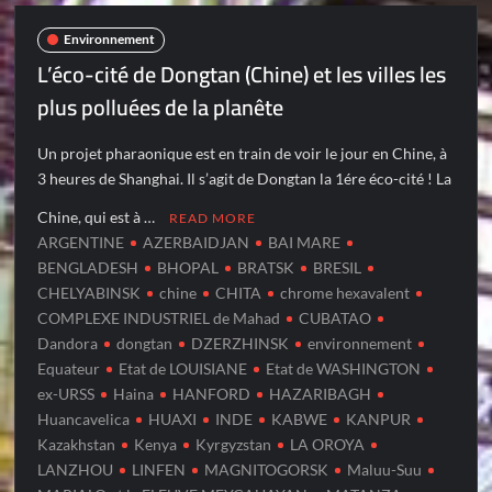
Environnement
L’éco-cité de Dongtan (Chine) et les villes les
plus polluées de la planête
Un projet pharaonique est en train de voir le jour en Chine, à
3 heures de Shanghai. Il s’agit de Dongtan la 1ére éco-cité ! La
Chine, qui est à …
READ MORE
ARGENTINE
AZERBAIDJAN
BAI MARE
BENGLADESH
BHOPAL
BRATSK
BRESIL
CHELYABINSK
chine
CHITA
chrome hexavalent
COMPLEXE INDUSTRIEL de Mahad
CUBATAO
Dandora
dongtan
DZERZHINSK
environnement
Equateur
Etat de LOUISIANE
Etat de WASHINGTON
ex-URSS
Haina
HANFORD
HAZARIBAGH
Huancavelica
HUAXI
INDE
KABWE
KANPUR
Kazakhstan
Kenya
Kyrgyzstan
LA OROYA
LANZHOU
LINFEN
MAGNITOGORSK
Maluu-Suu