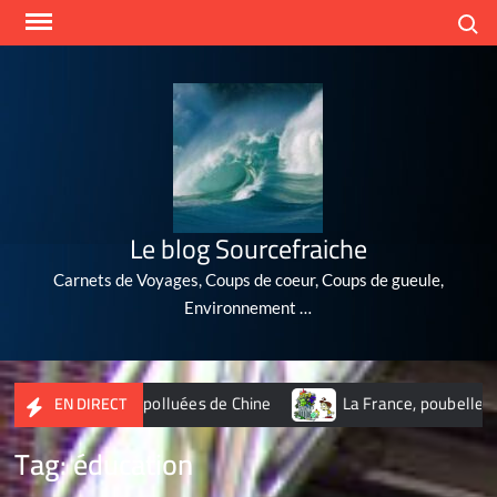
Skip
Search
to
content
Le blog Sourcefraiche
Carnets de Voyages, Coups de coeur, Coups de gueule,
Environnement …
villes les plus polluées de Chine
La France, poubelle du nu
EN DIRECT
Tag:
éducation