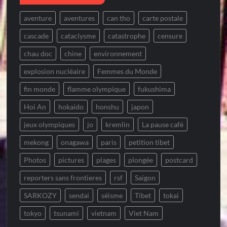
aventure
aventures
can tho
carte postale
cascade
cataclysme
catastrophe
censure
chau doc
chine
environnement
explosion nucléaire
Femmes du Monde
fin monde
flamme olympique
fukushima
Hoi An
hokaido
honshu
japon
jeux olympiques
jo
kremlin
La pause café
mekong
onagawa
paris
petition tibet
Photos
pictures
plages
plongée
postcard
reporters sans frontieres
rsf
Saigon
SARKOZY
sendai
séisme
Tibet
tokai
tokyo
tsunami
vietnam
Viet Nam