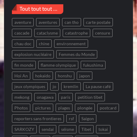
Tout tout tout …
aventure
aventures
can tho
carte postale
cascade
cataclysme
catastrophe
censure
chau doc
chine
environnement
explosion nucléaire
Femmes du Monde
fin monde
flamme olympique
fukushima
Hoi An
hokaido
honshu
japon
jeux olympiques
jo
kremlin
La pause café
mekong
onagawa
paris
petition tibet
Photos
pictures
plages
plongée
postcard
reporters sans frontieres
rsf
Saigon
SARKOZY
sendai
séisme
Tibet
tokai