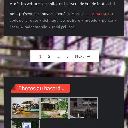
Après les voitures de police qui servent de but de football, il
nous présente le nouveau modèle de radar …
READ MORE
code de la route
délinquance routiére
mobile
police
radar
radar mobile
rémi gaillard
Posts
1
2
…
8
Next
pagination
Photos au hasard ..