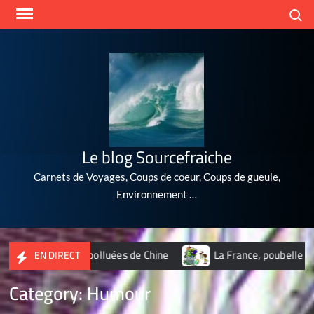
Skip
Search
to
content
Le blog Sourcefraiche
Carnets de Voyages, Coups de coeur, Coups de gueule,
Environnement …
lles les plus polluées de Chine
La France, poubelle du nuclé
EN DIRECT
Category:
Humour