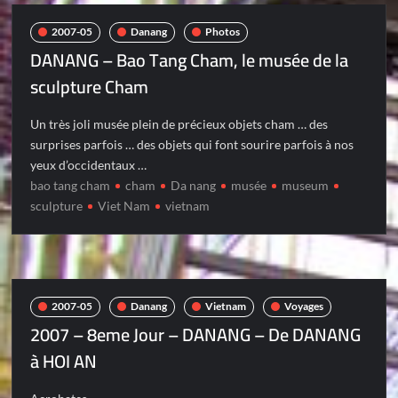
2007-05
Danang
Photos
DANANG – Bao Tang Cham, le musée de la
sculpture Cham
Un très joli musée plein de précieux objets cham … des
surprises parfois … des objets qui font sourire parfois à nos
yeux d’occidentaux …
bao tang cham
cham
Da nang
musée
museum
sculpture
Viet Nam
vietnam
2007-05
Danang
Vietnam
Voyages
2007 – 8eme Jour – DANANG – De DANANG
à HOI AN