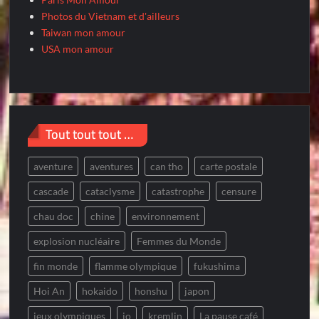
Photos du Vietnam et d'ailleurs
Taiwan mon amour
USA mon amour
Tout tout tout …
aventure
aventures
can tho
carte postale
cascade
cataclysme
catastrophe
censure
chau doc
chine
environnement
explosion nucléaire
Femmes du Monde
fin monde
flamme olympique
fukushima
Hoi An
hokaido
honshu
japon
jeux olympiques
jo
kremlin
La pause café