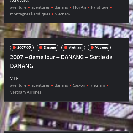
Acrobates
aventure
aventures
danang
Hoi An
karstique
montagnes karstiques
vietnam
2007-05
Danang
Vietnam
Voyages
2007 – 8eme Jour – DANANG – Sortie de
DANANG
V I P
aventure
aventures
danang
Saigon
vietnam
Vietnam Airlines