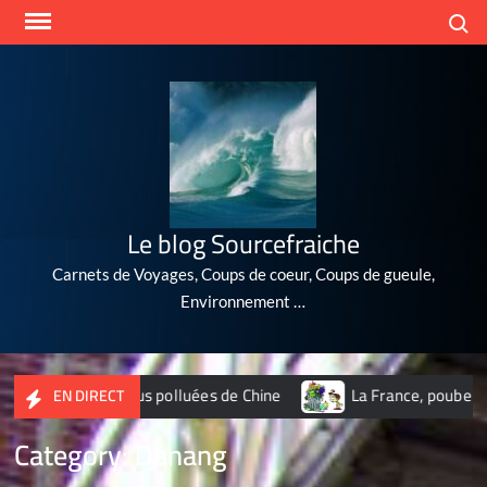
Skip
Search
to
content
Le blog Sourcefraiche
Carnets de Voyages, Coups de coeur, Coups de gueule,
Environnement …
 10 villes les plus polluées de Chine
La France, poubelle du
EN DIRECT
Category:
Danang