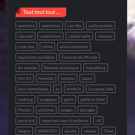
Tout tout tout …
aventure
aventures
can tho
carte postale
cascade
cataclysme
catastrophe
censure
chau doc
chine
environnement
explosion nucléaire
Femmes du Monde
fin monde
flamme olympique
fukushima
Hoi An
hokaido
honshu
japon
jeux olympiques
jo
kremlin
La pause café
mekong
onagawa
paris
petition tibet
Photos
pictures
plages
plongée
postcard
reporters sans frontieres
rsf
Saigon
SARKOZY
sendai
séisme
Tibet