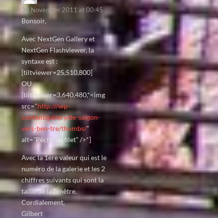
30 November 2011 at 00:45
Bonsoir,
Avec NextGen Gallery et
NextGen Flashviewer, la
syntaxe est :
[tiltviewer=25,510,800]
OU
[tiltviewer=3,640,480,*<img
src="
http:///wp-
content/gallery/de-saigon-
vers-ben-tre/thumbs/
”
alt=”Pêche au filet” />*]
Avec la 1ere valeur qui est le
numéro de la galerie et les 2
chiffres suivants qui sont la
taille de la fenêtre.
Cordialement,
Gilbert