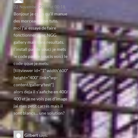
22 November 2011 at 00:18
Bonjour je crois qu’il manue
des morceau a ton tuto.
moi j’ai essayé de faire
fonctionner avec NGG
gallery mais sans resultats.
l’install pas de souci je mets
le code pas de soucis voici le
code qque je mets:
[tiltviewer id=”1″ width”600″
height=”400″ link=”wp-
content/gallery/test”]
alors deja il s’aafiche en 400/
400 et je ne vois pas d’image
jai mes petit carrés mais il
sont blancs… une solution?
Gilbert
says: