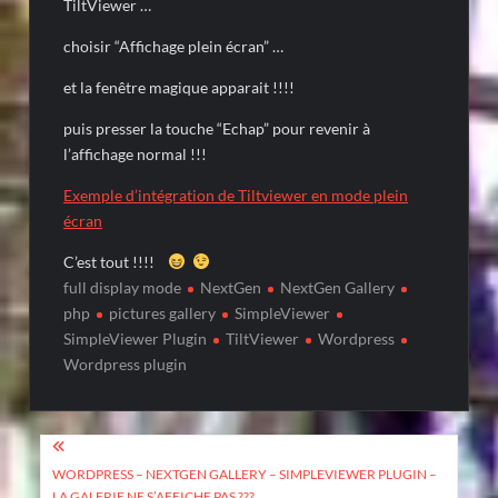
TiltViewer …
choisir “Affichage plein écran” …
et la fenêtre magique apparait !!!!
puis presser la touche “Echap” pour revenir à
l’affichage normal !!!
Exemple d’intégration de Tiltviewer en mode plein
écran
C’est tout !!!!
full display mode
NextGen
NextGen Gallery
php
pictures gallery
SimpleViewer
SimpleViewer Plugin
TiltViewer
Wordpress
Wordpress plugin
Post
navigation
WORDPRESS – NEXTGEN GALLERY – SIMPLEVIEWER PLUGIN –
LA GALERIE NE S’AFFICHE PAS ???