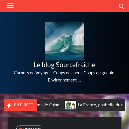
Skip
Search
to
content
Le blog Sourcefraiche
Carnets de Voyages, Coups de coeur, Coups de gueule,
Environnement …
lus polluées de Chine
La France, poubelle du nucléaire de la
EN DIRECT
Wordpress