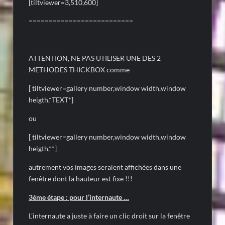
[tiltviewer=3,510,600]
==========================
ATTENTION, NE PAS UTILISER UNE DES 2
METHODES THICKBOX comme
[ tiltviewer=gallery number,window width,window
heigth,*TEXT*]
ou
[ tiltviewer=gallery number,window width,window
heigth,**]
autrement vos images seraient affichées dans une
fenêtre dont la hauteur est fixe !!!
3éme étape : pour l’internaute …
L’internaute a juste à faire un clic droit sur la fenêtre