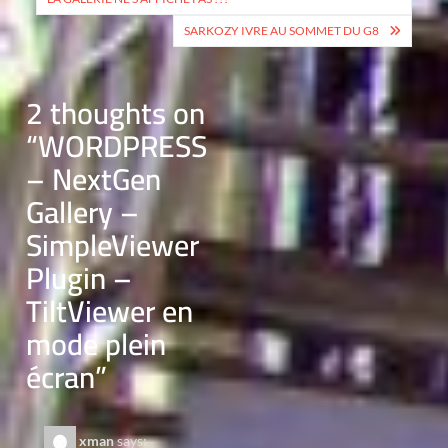
SARKOZY IVRE AU SOMMET DU G8
2 thoughts on
“
WORDPRESS
– NextGen
Gallery –
SimpleViewer
Plugin –
TiltViewer en
mode plein
écran
”
xman
says: