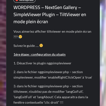
WORDPRESS – NextGen Gallery –
SimpleViewer Plugin – TiltViewer en
mode plein écran
Vous aimeriez afficher tiltviewer en mode plein écran
???
Suivez le guide ….
1ére étape : configuration du plugin
1. Désactiver le plugin nggsimpleviewer
2. dans le fichier nggsimpleviewer.php – section
simpleviewer, modifier ‘enableRightClickOpen’ à ‘true’
3. dans le fichier nggsimpleviewer.php – section
tiltviewer, n’oubliez pas de modifier ‘langGoFull’,
‘langExitFull’ et ‘langAbout’. Cela apparaitra dans la
fenêtre contextuelle “clic droit” !!!