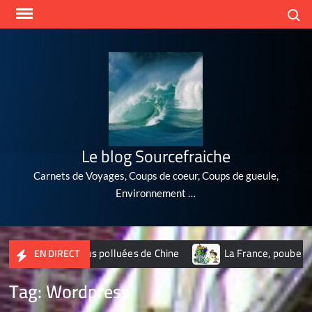
Skip
Search
to
content
Le blog Sourcefraiche
Carnets de Voyages, Coups de coeur, Coups de gueule,
Environnement …
0 villes les plus polluées de Chine
La France, poubelle du 
EN DIRECT
Tag:
Wordpress