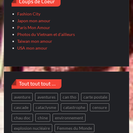
Coups de Coeur
Fashion City
Japon mon amour
Paris Mon Amour
Photos du Vietnam et d'ailleurs
Taiwan mon amour
USA mon amour
Tout tout tout …
aventure
aventures
can tho
carte postale
cascade
cataclysme
catastrophe
censure
chau doc
chine
environnement
explosion nucléaire
Femmes du Monde