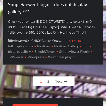
SimpleViewer Plugin – does not display
gallery ???
Check your syntax !!! DO NOT WRITE “[tiltviewer=6, 640,
480,*Cu Lao Ong Ho, l’ile au Tigre*]” WRITE with NO spaces
‘[tiltviewer=6,640,480,*Cu Lao Ong Ho, l’ile au Tigre*]’
[tiltviewer=6,640,480,*Cu Lao Ong …
READ MORE
full display mode
NextGen
NextGen Gallery
php
pictures gallery
SimpleViewer
SimpleViewer Plugin
TiltViewer
Wordpress
Wordpress plugin
Posts
1
2
Next
pagination