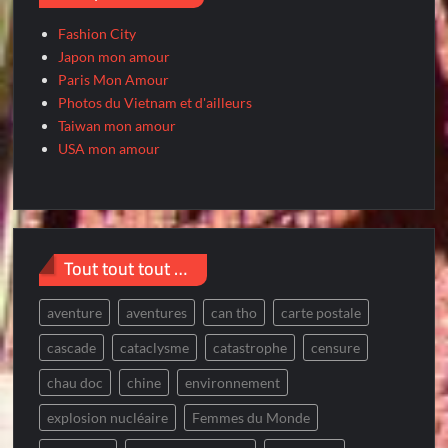
Fashion City
Japon mon amour
Paris Mon Amour
Photos du Vietnam et d'ailleurs
Taiwan mon amour
USA mon amour
Tout tout tout …
aventure
aventures
can tho
carte postale
cascade
cataclysme
catastrophe
censure
chau doc
chine
environnement
explosion nucléaire
Femmes du Monde