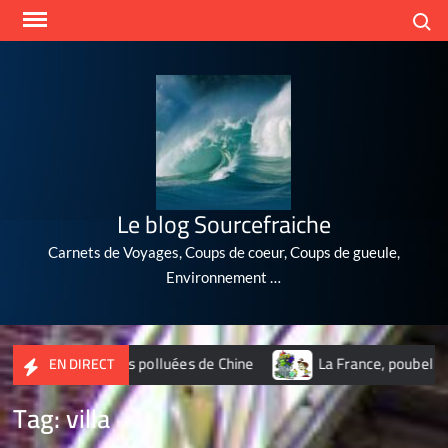
Skip
Search
to
content
Le blog Sourcefraiche
Carnets de Voyages, Coups de coeur, Coups de gueule,
Environnement …
 villes les plus polluées de Chine
La France, poubelle du nu
EN DIRECT
Tag:
villa