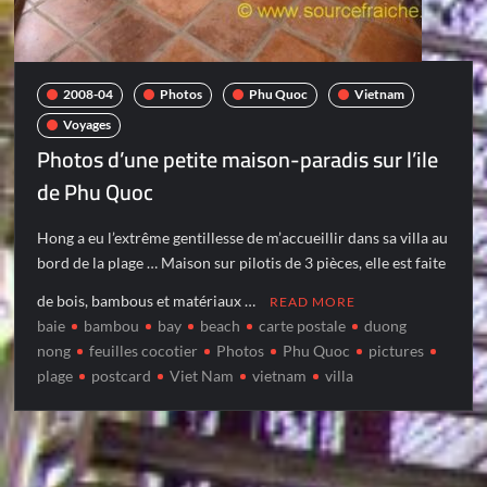
2008-04
Photos
Phu Quoc
Vietnam
Voyages
Photos d’une petite maison-paradis sur l’ile
de Phu Quoc
Hong a eu l’extrême gentillesse de m’accueillir dans sa villa au
bord de la plage … Maison sur pilotis de 3 pièces, elle est faite
de bois, bambous et matériaux …
READ MORE
baie
bambou
bay
beach
carte postale
duong
nong
feuilles cocotier
Photos
Phu Quoc
pictures
plage
postcard
Viet Nam
vietnam
villa