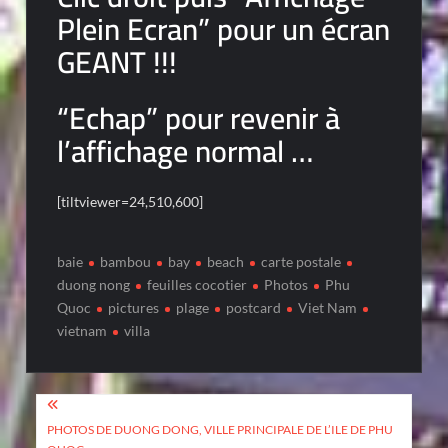
Plein Ecran” pour un écran
GEANT !!!
“Echap” pour revenir à
l’affichage normal …
[tiltviewer=24,510,600]
baie
bambou
bay
beach
carte postale
duong nong
feuilles cocotier
Photos
Phu
Quoc
pictures
plage
postcard
Viet Nam
vietnam
villa
Post
navigation
PHOTOS DE DUONG DONG, VILLE PRINCIPALE DE L’ILE DE PHU