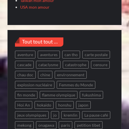
Taiwan mon amour
USA mon amour
Tout tout tout …
aventure
aventures
can tho
carte postale
cascade
cataclysme
catastrophe
censure
chau doc
chine
environnement
explosion nucléaire
Femmes du Monde
fin monde
flamme olympique
fukushima
Hoi An
hokaido
honshu
japon
jeux olympiques
jo
kremlin
La pause café
mekong
onagawa
paris
petition tibet