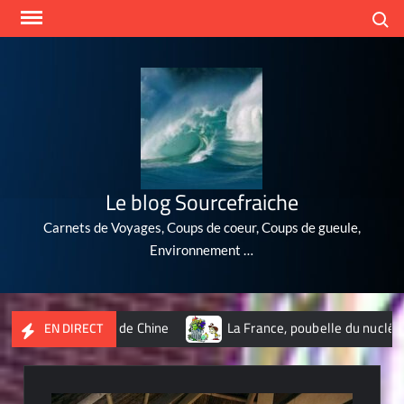
Skip
Search
to
content
Le blog Sourcefraiche
Carnets de Voyages, Coups de coeur, Coups de gueule,
Environnement …
lus polluées de Chine
La France, poubelle du nucléaire de la
EN DIRECT