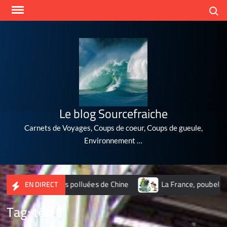
Skip
Search
to
content
Le blog Sourcefraiche
Carnets de Voyages, Coups de coeur, Coups de gueule,
Environnement …
10 villes les plus polluées de Chine
La France, poubelle du 
EN DIRECT
Tag:
tétée