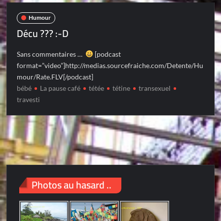
Humour
Décu ??? :-D
Sans commentaires …
[podcast
format=”video”]http://medias.sourcefraiche.com/Detente/Hu
mour/Rate.FLV[/podcast]
bébé
La pause café
tétée
tétine
transexuel
travesti
Photos au hasard ..