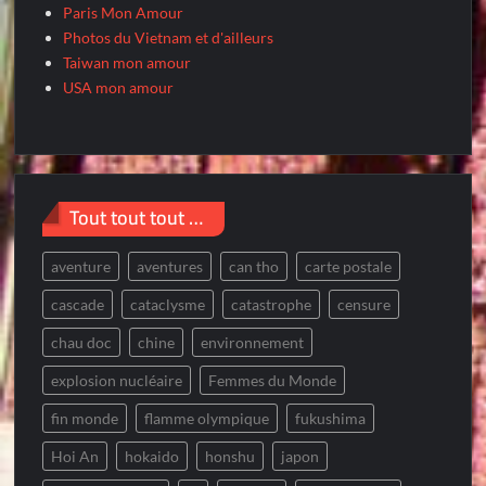
Paris Mon Amour
Photos du Vietnam et d'ailleurs
Taiwan mon amour
USA mon amour
Tout tout tout …
aventure
aventures
can tho
carte postale
cascade
cataclysme
catastrophe
censure
chau doc
chine
environnement
explosion nucléaire
Femmes du Monde
fin monde
flamme olympique
fukushima
Hoi An
hokaido
honshu
japon