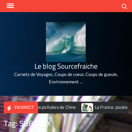
Skip
Search
to
content
Le blog Sourcefraiche
Carnets de Voyages, Coups de coeur, Coups de gueule,
Environnement …
10 villes les plus polluées de Chine
La France, poubelle du
EN DIRECT
Tag:
SUBUTEX