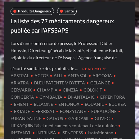
Produits Dangereux
Santé
La liste des 77 médicaments dangereux
publiée par l’AFSSAPS
Lors d’une conférence de presse, le Professeur Didier
Houssin, Directeur général de la Santé, et Fabienne Bartoli,
adjointe du directeur de l’Afssaps, l’Agence française de
sécurité sanitaire des produits de …
READ MORE
ABSTRAL
ACTOS
ALLI
ANTASOL
ARCOXIA
ARIXTRA
BLEU PATENTE V BYETTA
CELANCE
CERVARIX
CHAMPIX
CIMZIA
COLOKIT
CONCERTA
CYMBALTA
DI-ANTALVIC
EFFENTORA
EFIENT
ELLAONE
ENTONOX
EQUANIL
EUCREA
EXJADE
FERRISAT
FONZYLANE
FURADOÏNE
FURANDATINE
GALVUS
GARDASIL
GLIVEC
HEXAQUINE® et médicaments contenant de la quinine
INSTANYL
INTRINSA
ISENTRESS
Isotrétinoïne