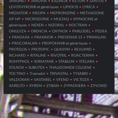
JANUMET
JANUVIA
KALINOX
KETUM
LANTUS
LEVOTHYROX® et génériques
LIPIOCIS
LYRICA
MEDIATOR
MEOPA
MEPRONIZINE
METHADONE
AP-HP
MICRODOÏNE
MULTAQ
MYNOCINE et
génériques
NEXEN
NIZORAL
NOCTRAN
ONGLYZA
ORENCIA
OXYNOX
PARLODEL
PEDEA
PRADAXA
PRAXINOR
PREVENAR 13
PRIMALAN
PROCORALAN
PROPOFAN® et génériques
PROTELOS
PROTOPIC
QUASYM
REVLIMID
RICHARD
RITALINE
RIVOTRIL
ROACTERMA
ROHYPNOL
SORIATANE
STABLON
STELARA
STILNOX
SUBUTEX
THALIDOMIDE CELGENE
TOCTINO
Tramadol
TRIVASTAL
TYSABRI
VALDOXAN
VASTAREL
VFEND
VICTOZA
XARELTO
XYREM
ZYBAN
ZYPADHERA
ZYVOXID