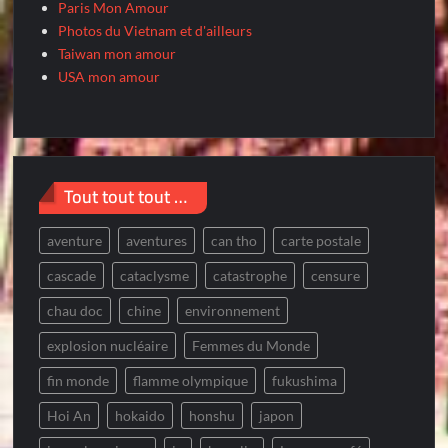
Paris Mon Amour
Photos du Vietnam et d'ailleurs
Taiwan mon amour
USA mon amour
Tout tout tout …
aventure
aventures
can tho
carte postale
cascade
cataclysme
catastrophe
censure
chau doc
chine
environnement
explosion nucléaire
Femmes du Monde
fin monde
flamme olympique
fukushima
Hoi An
hokaido
honshu
japon