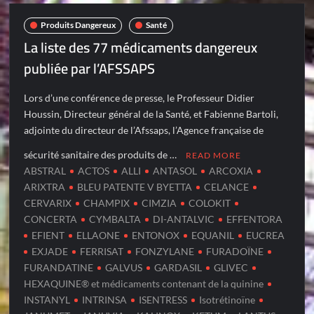
Produits Dangereux
Santé
La liste des 77 médicaments dangereux
publiée par l’AFSSAPS
Lors d’une conférence de presse, le Professeur Didier
Houssin, Directeur général de la Santé, et Fabienne Bartoli,
adjointe du directeur de l’Afssaps, l’Agence française de
sécurité sanitaire des produits de …
READ MORE
ABSTRAL
ACTOS
ALLI
ANTASOL
ARCOXIA
ARIXTRA
BLEU PATENTE V BYETTA
CELANCE
CERVARIX
CHAMPIX
CIMZIA
COLOKIT
CONCERTA
CYMBALTA
DI-ANTALVIC
EFFENTORA
EFIENT
ELLAONE
ENTONOX
EQUANIL
EUCREA
EXJADE
FERRISAT
FONZYLANE
FURADOÏNE
FURANDATINE
GALVUS
GARDASIL
GLIVEC
HEXAQUINE® et médicaments contenant de la quinine
INSTANYL
INTRINSA
ISENTRESS
Isotrétinoïne