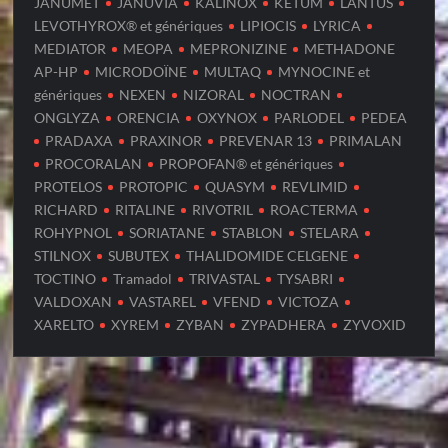
JANUMET
JANUVIA
KALINOX
KETUM
LANTUS
LEVOTHYROX® et génériques
LIPIOCIS
LYRICA
MEDIATOR
MEOPA
MEPRONIZINE
METHADONE
AP-HP
MICRODOÏNE
MULTAQ
MYNOCINE et
génériques
NEXEN
NIZORAL
NOCTRAN
ONGLYZA
ORENCIA
OXYNOX
PARLODEL
PEDEA
PRADAXA
PRAXINOR
PREVENAR 13
PRIMALAN
PROCORALAN
PROPOFAN® et génériques
PROTELOS
PROTOPIC
QUASYM
REVLIMID
RICHARD
RITALINE
RIVOTRIL
ROACTERMA
ROHYPNOL
SORIATANE
STABLON
STELARA
STILNOX
SUBUTEX
THALIDOMIDE CELGENE
TOCTINO
Tramadol
TRIVASTAL
TYSABRI
VALDOXAN
VASTAREL
VFEND
VICTOZA
XARELTO
XYREM
ZYBAN
ZYPADHERA
ZYVOXID