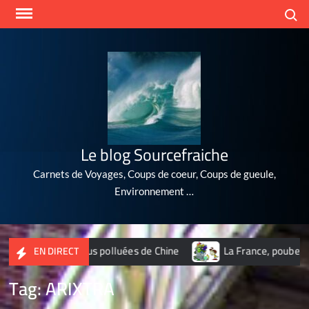
Skip
Search
to
content
Le blog Sourcefraiche
Carnets de Voyages, Coups de coeur, Coups de gueule,
Environnement …
 10 villes les plus polluées de Chine
La France, poubelle du
EN DIRECT
Tag:
ARIXTRA