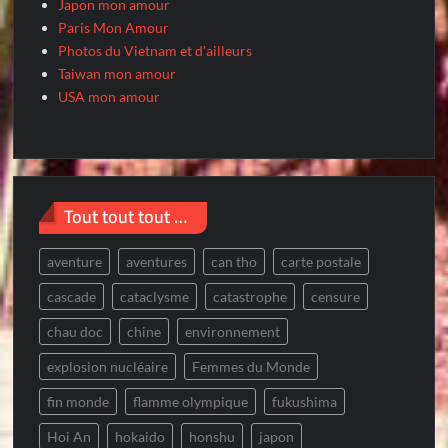
Japon mon amour
Paris Mon Amour
Photos du Vietnam et d'ailleurs
Taiwan mon amour
USA mon amour
Tout tout tout …
aventure
aventures
can tho
carte postale
cascade
cataclysme
catastrophe
censure
chau doc
chine
environnement
explosion nucléaire
Femmes du Monde
fin monde
flamme olympique
fukushima
Hoi An
hokaido
honshu
japon