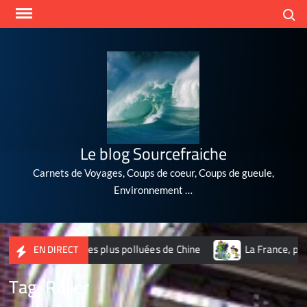
Skip
Search
to
content
Le blog Sourcefraiche
Carnets de Voyages, Coups de coeur, Coups de gueule,
Environnement …
2 des 10 villes les plus polluées de Chine
La France, poubel
EN DIRECT
Tag:
Roller