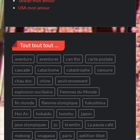
Taiwan mon amour
USA mon amour
Tout tout tout …
aventure
aventures
can tho
carte postale
cascade
cataclysme
catastrophe
censure
chau doc
chine
environnement
explosion nucléaire
Femmes du Monde
fin monde
flamme olympique
fukushima
Hoi An
hokaido
honshu
japon
jeux olympiques
jo
kremlin
La pause café
mekong
onagawa
paris
petition tibet