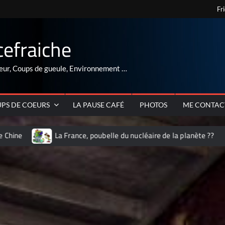
Fr
cefraiche
eur, Coups de gueule, Environnement …
PS DE COEURS
LA PAUSE CAFÉ
PHOTOS
ME CONTAC
La France, poubelle du nucléaire de la planète ??
ARNAQUE au r