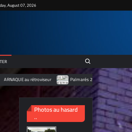
iday, August 07, 2026
Search for:
TER
étroviseur
Palmarés 2012 des 10 villes les plus polluées d
Photos au hasard
..