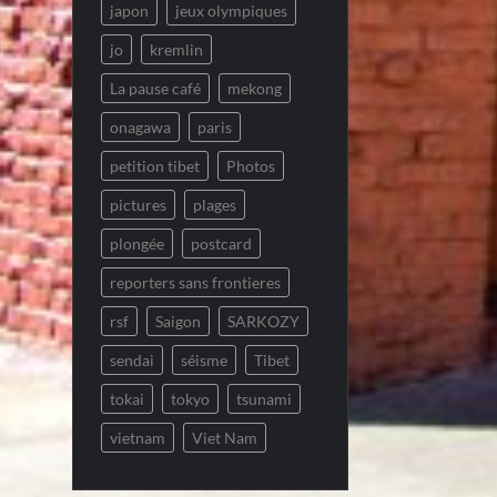
japon
jeux olympiques
jo
kremlin
La pause café
mekong
onagawa
paris
petition tibet
Photos
pictures
plages
plongée
postcard
reporters sans frontieres
rsf
Saigon
SARKOZY
sendai
séisme
Tibet
tokai
tokyo
tsunami
vietnam
Viet Nam