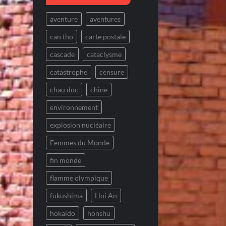
aventure
aventures
can tho
carte postale
cascade
cataclysme
catastrophe
censure
chau doc
chine
environnement
explosion nucléaire
Femmes du Monde
fin monde
flamme olympique
fukushima
Hoi An
hokaido
honshu