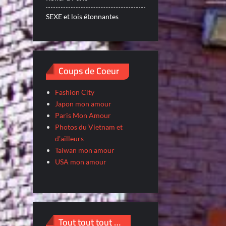
SEXE et lois étonnantes
Coups de Coeur
Fashion City
Japon mon amour
Paris Mon Amour
Photos du Vietnam et
d'ailleurs
Taiwan mon amour
USA mon amour
Tout tout tout …