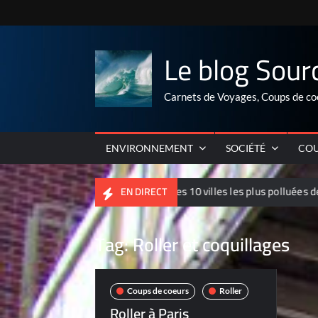
Skip
to
content
Le blog Sour
Carnets de Voyages, Coups de co
ENVIRONNEMENT
SOCIÉTÉ
COU
Palmarés 2012 des 10 villes les plus polluées de Chine
EN DIRECT
Tag:
Roller et coquillages
Coups de coeurs
Roller
Roller à Paris