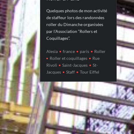
Quelques photos de mon activité
de staffeur lors des randonnées
roller du Dimanche organisées
par l’Association “Rollers et
Coquillages”.
Alesia
france
paris
Roller
Roller et coquillages
Rue
Rivoli
Saint-Jacques
St-
Jacques
Staff
Tour Eiffel