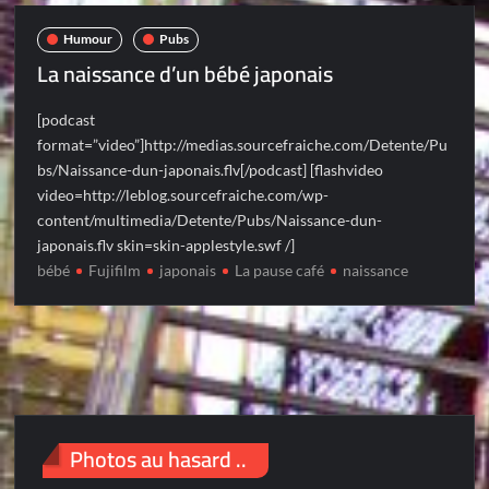
Humour
Pubs
La naissance d’un bébé japonais
[podcast
format=”video”]http://medias.sourcefraiche.com/Detente/Pu
bs/Naissance-dun-japonais.flv[/podcast] [flashvideo
video=http://leblog.sourcefraiche.com/wp-
content/multimedia/Detente/Pubs/Naissance-dun-
japonais.flv skin=skin-applestyle.swf /]
bébé
Fujifilm
japonais
La pause café
naissance
Photos au hasard ..