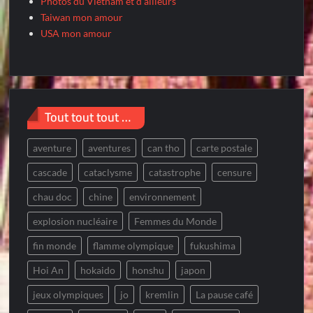
Photos du Vietnam et d'ailleurs
Taiwan mon amour
USA mon amour
Tout tout tout …
aventure
aventures
can tho
carte postale
cascade
cataclysme
catastrophe
censure
chau doc
chine
environnement
explosion nucléaire
Femmes du Monde
fin monde
flamme olympique
fukushima
Hoi An
hokaido
honshu
japon
jeux olympiques
jo
kremlin
La pause café