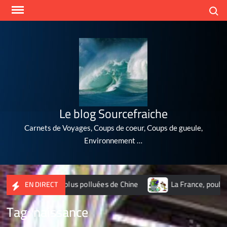
Skip
Search
to
content
Le blog Sourcefraiche
Carnets de Voyages, Coups de coeur, Coups de gueule,
Environnement …
des 10 villes les plus polluées de Chine
La France, poubelle
EN DIRECT
Tag:
naissance