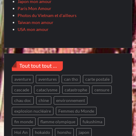
Japon mon amour
Paris Mon Amour
Photos du Vietnam et d'ailleurs
Taiwan mon amour
USA mon amour
Tout tout tout …
aventure
aventures
can tho
carte postale
cascade
cataclysme
catastrophe
censure
chau doc
chine
environnement
explosion nucléaire
Femmes du Monde
fin monde
flamme olympique
fukushima
Hoi An
hokaido
honshu
japon