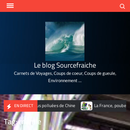
Skip
Search
to
content
Le blog Sourcefraiche
Carnets de Voyages, Coups de coeur, Coups de gueule,
Environnement …
 10 villes les plus polluées de Chine
La France, poubelle du
EN DIRECT
Tag:
mamie