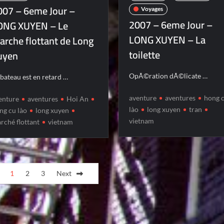
007 – 6eme Jour –
Voyages
2007 – 6eme Jour –
ONG XUYEN – Le
LONG XUYEN – La
arche flottant de Long
toilette
uyen
OpÃ©ration dÃ©licate …
 bateau est en retard …
aventure
aventures
hong 
enture
aventures
Hoi An
lào
long xuyen
tran
ng cu lào
long xuyen
vietnam
rché flottant
vietnam
1
2
3
Next