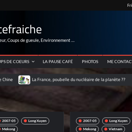
Fr
cefraiche
eur, Coups de gueule, Environnement …
PS DE COEURS
LA PAUSE CAFÉ
PHOTOS
ME CONTAC
La France, poubelle du nucléaire de la planète ??
ARNAQUE au 
2007-05
Long Xuyen
2007-05
Long Xuyen
Mekong
Mekong
Vietnam