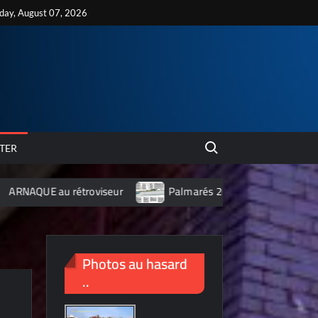
iday, August 07, 2026
Search for:
TER
rétroviseur
Palmarés 2012 des 10 villes les plus polluées d
Photos au hasard
..