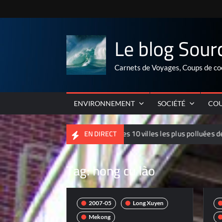
Skip
to
content
Le blog Sour
Carnets de Voyages, Coups de co
ENVIRONNEMENT
SOCIÉTÉ
COU
Palmarés 2012 des 10 villes les plus polluées de Chine
EN DIRECT
Tag:
hong cu lào
2007-05
Long Xuyen
Mekong