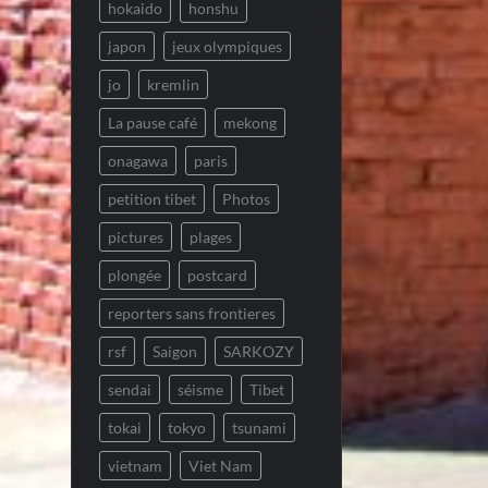
hokaido
honshu
japon
jeux olympiques
jo
kremlin
La pause café
mekong
onagawa
paris
petition tibet
Photos
pictures
plages
plongée
postcard
reporters sans frontieres
rsf
Saigon
SARKOZY
sendai
séisme
Tibet
tokai
tokyo
tsunami
vietnam
Viet Nam