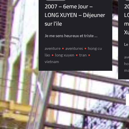
2007 – 6eme Jour –
2
LONG XUYEN – Déjeuner
L
sur l’ile
m
X
Je me sens heureux et triste …
Le
aventure
aventures
hong cu
lào
long xuyen
tran
av
vietnam
ho
ma
Posts
pagination