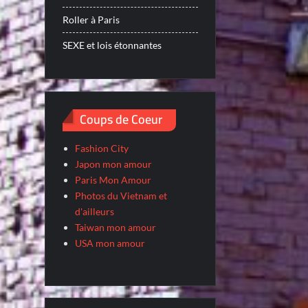
Roller à Paris
SEXE et lois étonnantes
Coups de Coeur
Fashion City
Japon mon amour
Paris Mon Amour
Photos du Vietnam et
d'ailleurs
Taiwan mon amour
USA mon amour