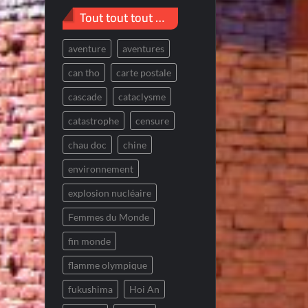
Tout tout tout …
aventure
aventures
can tho
carte postale
cascade
cataclysme
catastrophe
censure
chau doc
chine
environnement
explosion nucléaire
Femmes du Monde
fin monde
flamme olympique
fukushima
Hoi An