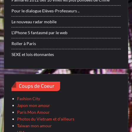
Pour le dialogue Elèves-Professeurs ..
Le nouveau radar mobile
L’iPhone 5 fantasmé par le web
Roller à Paris
SEXE et lois étonnantes
Coups de Coeur
Fashion City
Japon mon amour
Paris Mon Amour
Photos du Vietnam et d'ailleurs
Taiwan mon amour