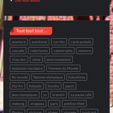
USA mon amour
Tout tout tout …
aventure
aventures
can tho
carte postale
cascade
cataclysme
catastrophe
censure
chau doc
chine
environnement
explosion nucléaire
Femmes du Monde
fin monde
flamme olympique
fukushima
Hoi An
hokaido
honshu
japon
jeux olympiques
jo
kremlin
La pause café
mekong
onagawa
paris
petition tibet
Photos
pictures
plages
plongée
postcard