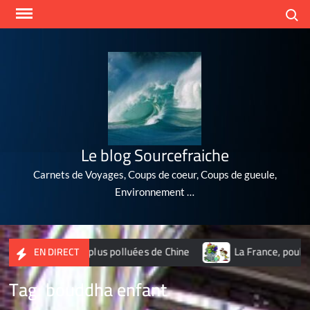
Skip
Search
to
content
Le blog Sourcefraiche
Carnets de Voyages, Coups de coeur, Coups de gueule,
Environnement …
es 10 villes les plus polluées de Chine
La France, poubelle 
EN DIRECT
Tag:
bouddha enfant