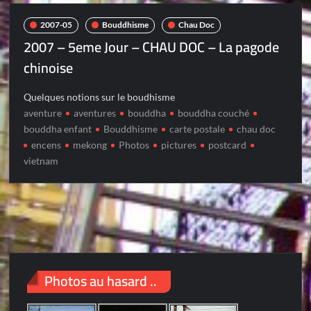
2007-05
Bouddhisme
Chau Doc
2007 – 5eme Jour – CHAU DOC – La pagode
chinoise
Quelques notions sur le boudhisme
aventure
aventures
bouddha
bouddha couché
bouddha enfant
Bouddhisme
carte postale
chau doc
encens
mekong
Photos
pictures
postcard
vietnam
Photos au hasard ..