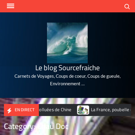
Skip
Search
to
content
Le blog Sourcefraiche
Carnets de Voyages, Coups de coeur, Coups de gueule,
Environnement …
villes les plus polluées de Chine
La France, poubelle du nuc
EN DIRECT
Category:
Chau Doc