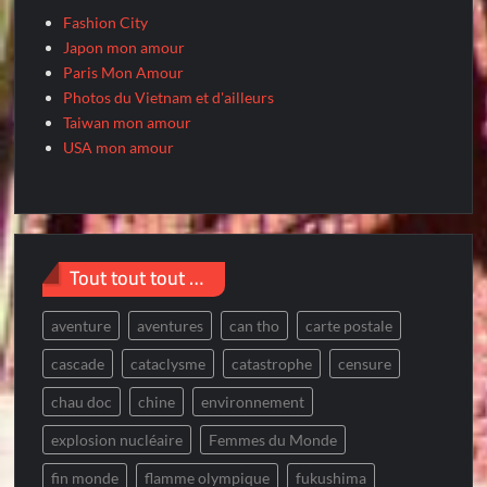
Fashion City
Japon mon amour
Paris Mon Amour
Photos du Vietnam et d'ailleurs
Taiwan mon amour
USA mon amour
Tout tout tout …
aventure
aventures
can tho
carte postale
cascade
cataclysme
catastrophe
censure
chau doc
chine
environnement
explosion nucléaire
Femmes du Monde
fin monde
flamme olympique
fukushima