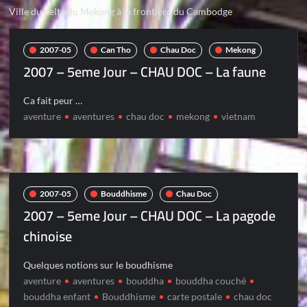
Ville du delta du Mekong à la frontière du Cambodge
2007-05
Can Tho
Chau Doc
Mekong
2007 – 5eme Jour – CHAU DOC – La faune
Ca fait peur …
aventure
aventures
chau doc
mekong
vietnam
2007-05
Bouddhisme
Chau Doc
2007 – 5eme Jour – CHAU DOC – La pagode
chinoise
Quelques notions sur le boudhisme
aventure
aventures
bouddha
bouddha couché
bouddha enfant
Bouddhisme
carte postale
chau doc