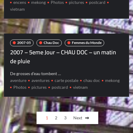
encens
mekong
Photos
pictures
postcard
vietnam
2007-05
Chau Doc
Femmes du Monde
2007 – 5eme Jour – CHAU DOC – un matin
de pluie
De grosses d’eau tombent …
aventure
aventures
carte postale
chau doc
mekong
Photos
pictures
postcard
vietnam
Posts
1
2
3
Next
pagination