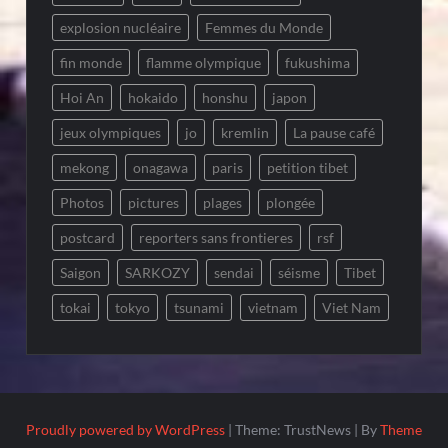
explosion nucléaire
Femmes du Monde
fin monde
flamme olympique
fukushima
Hoi An
hokaido
honshu
japon
jeux olympiques
jo
kremlin
La pause café
mekong
onagawa
paris
petition tibet
Photos
pictures
plages
plongée
postcard
reporters sans frontieres
rsf
Saigon
SARKOZY
sendai
séisme
Tibet
tokai
tokyo
tsunami
vietnam
Viet Nam
Proudly powered by WordPress
|
Theme: TrustNews
|
By
Theme