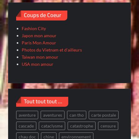
Coups de Coeur
Fashion City
Japon mon amour
Paris Mon Amour
Photos du Vietnam et d'ailleurs
Taiwan mon amour
USA mon amour
Tout tout tout …
aventure
aventures
can tho
carte postale
cascade
cataclysme
catastrophe
censure
chau doc
chine
environnement