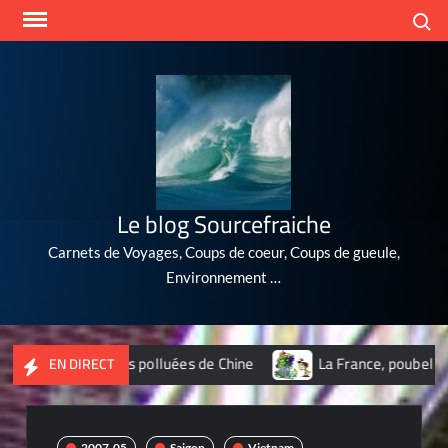
Skip
Search
to
content
Le blog Sourcefraiche
Carnets de Voyages, Coups de coeur, Coups de gueule,
Environnement …
villes les plus polluées de Chine
La France, poubelle du nuc
EN DIRECT
2007-05
Saigon
Vietnam