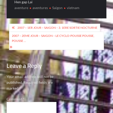
Hen gap Lai
aventure
aventures
Saigon
vietnam
Post
2007 – 1ER JOUR – SAIGON – 3. 1ERE SORTIE NOCTURNE
navigation
2007 – 2EME JOUR – SAIGON – LE CYCLO-POUSSE POUSSE,
POUSSE …
Leave a Reply
Your email address will not be
published.
Required fields are
marked
*
Comment
*