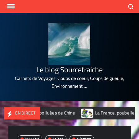
Skip
Search
to
content
Le blog Sourcefraiche
Carnets de Voyages, Coups de coeur, Coups de gueule,
Environnement …
lles les plus polluées de Chine
La France, poubelle du nuclé
EN DIRECT
2007-05
Saigon
Vietnam