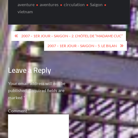
aventure
aventures
circulation
Saigon
vietnam
Post
2007 – 1ER JOUR – SAIGON – 2. L’HÔTEL DE “MADAME CUC”
navigation
2007 – 1ER JOUR – SAIGON – 5. LE BILAN
Leave a Reply
Your email address will not be
published.
Required fields are
marked
*
Comment
*