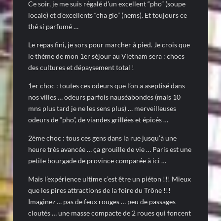
Ce soir, je me suis régalé d’un excellent “pho” (soupe
locale) et d’excellents “cha gio” (nems). Et toujours ce
thé si parfumé …
Le repas fini, je sors pour marcher à pied. Je crois que
le thème de mon 1er séjour au Vietnam sera : chocs
des cultures et dépaysement total !
1er choc : toutes ces odeurs que l’on a aseptisé dans
nos villes … odeurs parfois nauséabondes (mais 10
mns plus tard je ne les sens plus) … merveilleuses
odeurs de “pho”, de viandes grillées et épicés …
2ème choc : tous ces gens dans la rue jusqu’à une
heure très avancée … ça grouille de vie … Paris est une
petite bourgade de province comparée à ici …
Mais l’expérience ultime c’est être un piéton !!! Mieux
que les pires attractions de la foire du Trône !!!
Imaginez … pas de feux rouges … peu de passages
cloutés … une masse compacte de 2 roues qui foncent