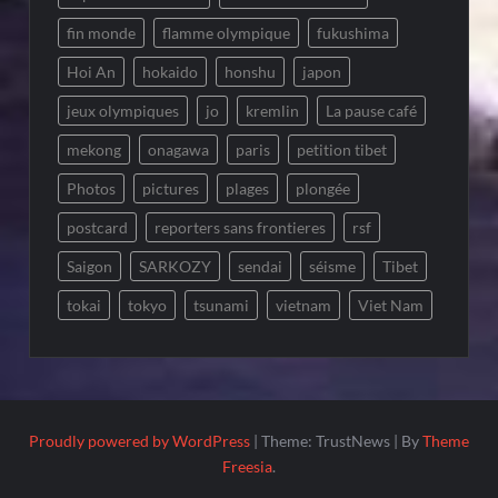
fin monde
flamme olympique
fukushima
Hoi An
hokaido
honshu
japon
jeux olympiques
jo
kremlin
La pause café
mekong
onagawa
paris
petition tibet
Photos
pictures
plages
plongée
postcard
reporters sans frontieres
rsf
Saigon
SARKOZY
sendai
séisme
Tibet
tokai
tokyo
tsunami
vietnam
Viet Nam
Proudly powered by WordPress
|
Theme: TrustNews
|
By
Theme
Freesia
.