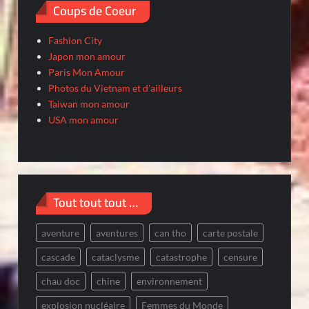
Coups de Coeur
Fashion City
Japon mon amour
Paris Mon Amour
Photos du Vietnam et d'ailleurs
Taiwan mon amour
USA mon amour
Tout tout tout …
aventure
aventures
can tho
carte postale
cascade
cataclysme
catastrophe
censure
chau doc
chine
environnement
explosion nucléaire
Femmes du Monde