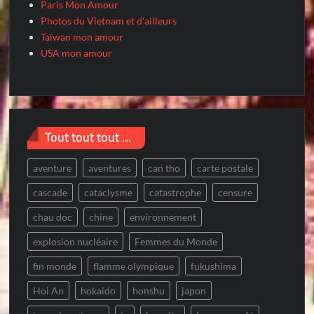
Paris Mon Amour
Photos du Vietnam et d'ailleurs
Taiwan mon amour
USA mon amour
Tout tout tout …
aventure
aventures
can tho
carte postale
cascade
cataclysme
catastrophe
censure
chau doc
chine
environnement
explosion nucléaire
Femmes du Monde
fin monde
flamme olympique
fukushima
Hoi An
hokaido
honshu
japon