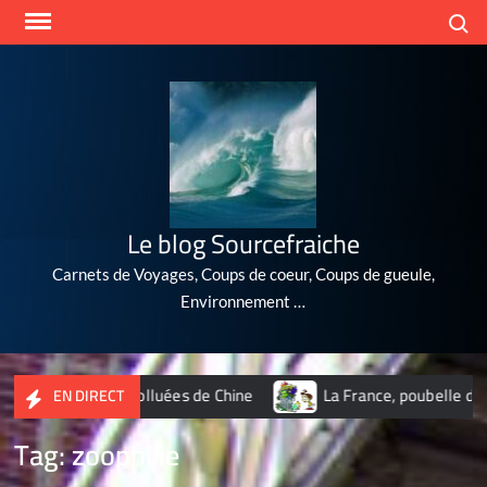
Skip
Search
to
content
Le blog Sourcefraiche
Carnets de Voyages, Coups de coeur, Coups de gueule,
Environnement …
illes les plus polluées de Chine
La France, poubelle du nucl
EN DIRECT
Tag:
zoophilie