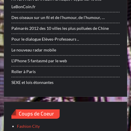
LeBonCoin.fr
Des oiseaux sur un fil et de l’humour, de l’humour, …
Palmarés 2012 des 10 villes les plus polluées de Chine
Pour le dialogue Elèves-Professeurs ..
Le nouveau radar mobile
L’iPhone 5 fantasmé par le web
Roller à Paris
SEXE et lois étonnantes
Coups de Coeur
Fashion City