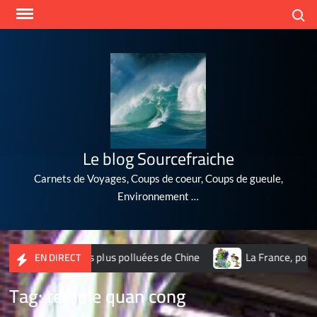
Skip
Search
to
content
Le blog Sourcefraiche
Carnets de Voyages, Coups de coeur, Coups de gueule,
Environnement …
des 10 villes les plus polluées de Chine
La France, poubell
EN DIRECT
Tag:
temple quan cong