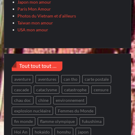
Japon mon amour
Paris Mon Amour
Photos du Vietnam et d'ailleurs
Taiwan mon amour
USA mon amour
Tout tout tout …
aventure
aventures
can tho
carte postale
cascade
cataclysme
catastrophe
censure
chau doc
chine
environnement
explosion nucléaire
Femmes du Monde
fin monde
flamme olympique
fukushima
Hoi An
hokaido
honshu
japon