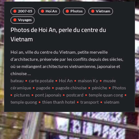
2007-05
Hoi An
Photos
Vietnam
Voyages
Photos de Hoi An, perle du centre du
Vietnam
Hoi an, ville du centre du Vietnam, petite merveille
d’architecture, préservée par les conflits depuis des siècles,
où se mélangent architectures vietnamienne, japonaise et
chinoise …
bateau
carte postale
Hoi An
maison Ky
musée
céramique
pagode
pagode chinoise
péniche
Photos
pictures
pont japonais
postcard
temple quan cong
temple quong
thien thanh hotel
transport
vietnam