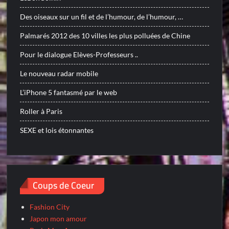
Des oiseaux sur un fil et de l’humour, de l’humour, …
Palmarés 2012 des 10 villes les plus polluées de Chine
Pour le dialogue Elèves-Professeurs ..
Le nouveau radar mobile
L’iPhone 5 fantasmé par le web
Roller à Paris
SEXE et lois étonnantes
Coups de Coeur
Fashion City
Japon mon amour