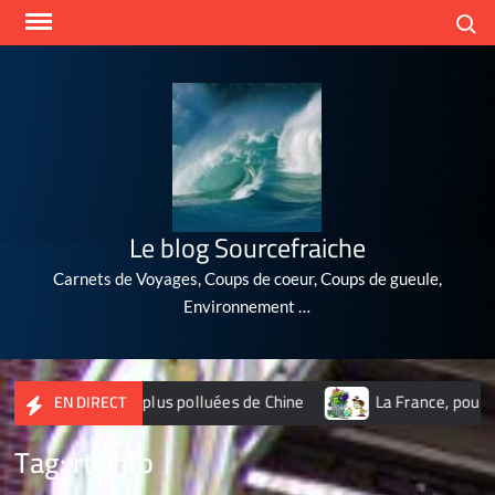
Skip
Search
to
content
Le blog Sourcefraiche
Carnets de Voyages, Coups de coeur, Coups de gueule,
Environnement …
es 10 villes les plus polluées de Chine
La France, poubelle
EN DIRECT
Tag:
rtl info