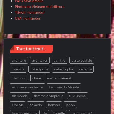
Paris Mon Amour
Photos du Vietnam et d'ailleurs
Taiwan mon amour
USA mon amour
Tout tout tout …
aventure
aventures
can tho
carte postale
cascade
cataclysme
catastrophe
censure
chau doc
chine
environnement
explosion nucléaire
Femmes du Monde
fin monde
flamme olympique
fukushima
Hoi An
hokaido
honshu
japon
jeux olympiques
jo
kremlin
La pause café