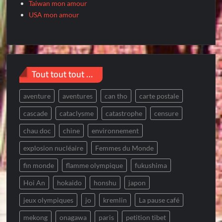
Taiwan mon amour
USA mon amour
Tout tout tout …
aventure
aventures
can tho
carte postale
cascade
cataclysme
catastrophe
censure
chau doc
chine
environnement
explosion nucléaire
Femmes du Monde
fin monde
flamme olympique
fukushima
Hoi An
hokaido
honshu
japon
jeux olympiques
jo
kremlin
La pause café
mekong
onagawa
paris
petition tibet