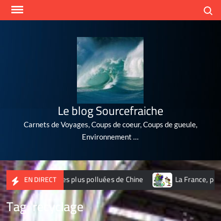
Skip
Search
to
content
Le blog Sourcefraiche
Carnets de Voyages, Coups de coeur, Coups de gueule,
Environnement …
2 des 10 villes les plus polluées de Chine
La France, poubel
EN DIRECT
Tag:
recyclage