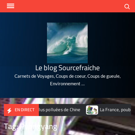
Skip
Search
to
content
Le blog Sourcefraiche
Carnets de Voyages, Coups de coeur, Coups de gueule,
Environnement …
s 10 villes les plus polluées de Chine
La France, poubelle d
EN DIRECT
Tag:
Pyongyang