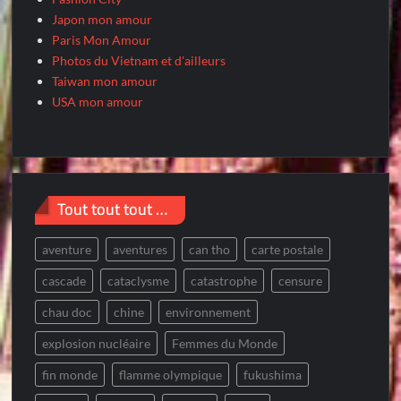
Japon mon amour
Paris Mon Amour
Photos du Vietnam et d'ailleurs
Taiwan mon amour
USA mon amour
Tout tout tout …
aventure
aventures
can tho
carte postale
cascade
cataclysme
catastrophe
censure
chau doc
chine
environnement
explosion nucléaire
Femmes du Monde
fin monde
flamme olympique
fukushima