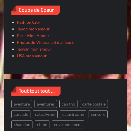
Coups de Coeur
Fashion City
Japon mon amour
Paris Mon Amour
Photos du Vietnam et d'ailleurs
Taiwan mon amour
USA mon amour
Tout tout tout …
aventure
aventures
can tho
carte postale
cascade
cataclysme
catastrophe
censure
chau doc
chine
environnement