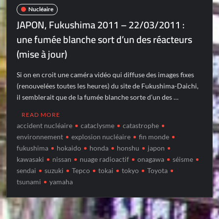
Nucléaire
JAPON, Fukushima 2011 – 22/03/2011 :
une fumée blanche sort d’un des réacteurs
(mise à jour)
Si on en croit une caméra vidéo qui diffuse des images fixes
(renouvelées toutes les heures) du site de Fukushima-Daichi,
il semblerait que de la fumée blanche sorte d’un des …
READ MORE
accident nucléaire
cataclysme
catastrophe
environnement
explosion nucléaire
fin monde
fukushima
hokaido
honda
honshu
japon
kawasaki
nissan
nuage radioactif
onagawa
séisme
sendai
suzuki
Tepco
tokai
tokyo
Toyota
tsunami
yamaha