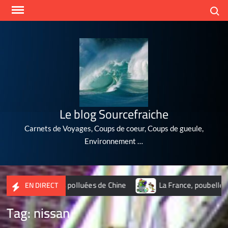
Skip
Search
to
content
Le blog Sourcefraiche
Carnets de Voyages, Coups de coeur, Coups de gueule,
Environnement …
 villes les plus polluées de Chine
La France, poubelle du nu
EN DIRECT
Tag:
nissan