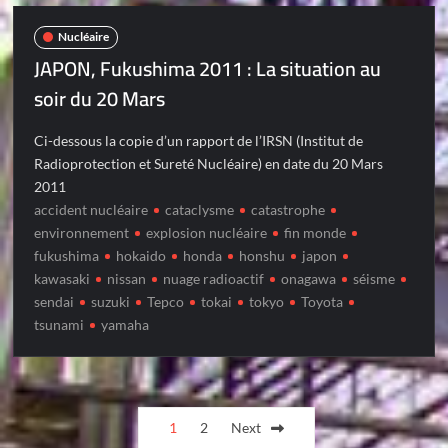
Nucléaire
JAPON, Fukushima 2011 : La situation au
soir du 20 Mars
Ci-dessous la copie d’un rapport de l’IRSN (Institut de
Radioprotection et Sureté Nucléaire) en date du 20 Mars
2011
accident nucléaire
cataclysme
catastrophe
environnement
explosion nucléaire
fin monde
fukushima
hokaido
honda
honshu
japon
kawasaki
nissan
nuage radioactif
onagawa
séisme
sendai
suzuki
Tepco
tokai
tokyo
Toyota
tsunami
yamaha
Posts
1
2
Next