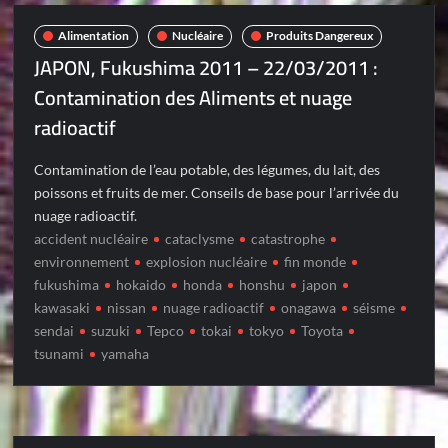
Alimentation
Nucléaire
Produits Dangereux
JAPON, Fukushima 2011 – 22/03/2011 :
Contamination des Aliments et nuage
radioactif
Contamination de l’eau potable, des légumes, du lait, des
poissons et fruits de mer. Conseils de base pour l’arrivée du
nuage radioactif.
accident nucléaire
cataclysme
catastrophe
environnement
explosion nucléaire
fin monde
fukushima
hokaido
honda
honshu
japon
kawasaki
nissan
nuage radioactif
onagawa
séisme
sendai
suzuki
Tepco
tokai
tokyo
Toyota
tsunami
yamaha