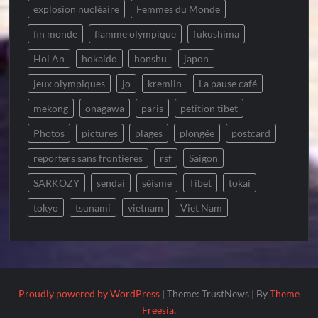
explosion nucléaire
Femmes du Monde
fin monde
flamme olympique
fukushima
Hoi An
hokaido
honshu
japon
jeux olympiques
jo
kremlin
La pause café
mekong
onagawa
paris
petition tibet
Photos
pictures
plages
plongée
postcard
reporters sans frontieres
rsf
Saigon
SARKOZY
sendai
séisme
Tibet
tokai
tokyo
tsunami
vietnam
Viet Nam
Proudly powered by WordPress
|
Theme: TrustNews
|
By
Theme
Freesia
.