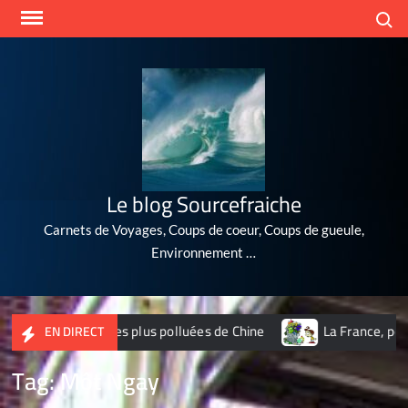
Skip
Search
to
content
Le blog Sourcefraiche
Carnets de Voyages, Coups de coeur, Coups de gueule,
Environnement …
2 des 10 villes les plus polluées de Chine
La France, poubel
EN DIRECT
Tag:
Môt Ngay