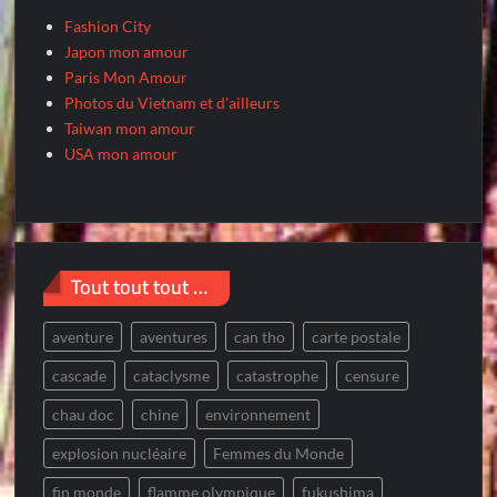
Fashion City
Japon mon amour
Paris Mon Amour
Photos du Vietnam et d'ailleurs
Taiwan mon amour
USA mon amour
Tout tout tout …
aventure
aventures
can tho
carte postale
cascade
cataclysme
catastrophe
censure
chau doc
chine
environnement
explosion nucléaire
Femmes du Monde
fin monde
flamme olympique
fukushima