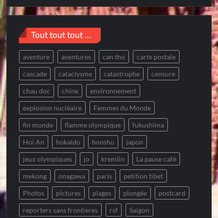
Tout tout tout …
aventure
aventures
can tho
carte postale
cascade
cataclysme
catastrophe
censure
chau doc
chine
environnement
explosion nucléaire
Femmes du Monde
fin monde
flamme olympique
fukushima
Hoi An
hokaido
honshu
japon
jeux olympiques
jo
kremlin
La pause café
mekong
onagawa
paris
petition tibet
Photos
pictures
plages
plongée
postcard
reporters sans frontieres
rsf
Saigon