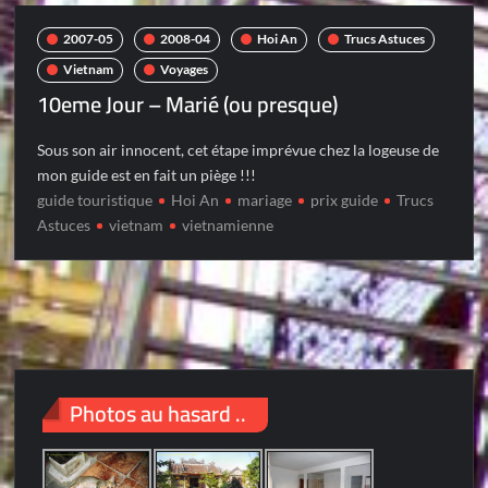
2007-05
2008-04
Hoi An
Trucs Astuces
Vietnam
Voyages
10eme Jour – Marié (ou presque)
Sous son air innocent, cet étape imprévue chez la logeuse de
mon guide est en fait un piège !!!
guide touristique
Hoi An
mariage
prix guide
Trucs
Astuces
vietnam
vietnamienne
Photos au hasard ..