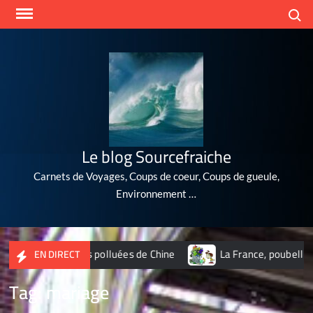
Skip
Search
to
content
Le blog Sourcefraiche
Carnets de Voyages, Coups de coeur, Coups de gueule,
Environnement …
10 villes les plus polluées de Chine
La France, poubelle du 
EN DIRECT
Tag:
mariage