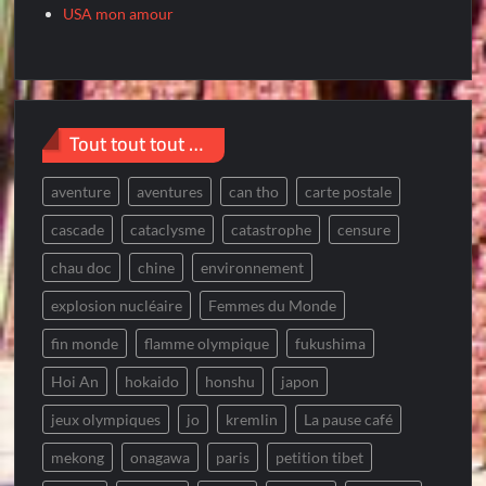
USA mon amour
Tout tout tout …
aventure
aventures
can tho
carte postale
cascade
cataclysme
catastrophe
censure
chau doc
chine
environnement
explosion nucléaire
Femmes du Monde
fin monde
flamme olympique
fukushima
Hoi An
hokaido
honshu
japon
jeux olympiques
jo
kremlin
La pause café
mekong
onagawa
paris
petition tibet