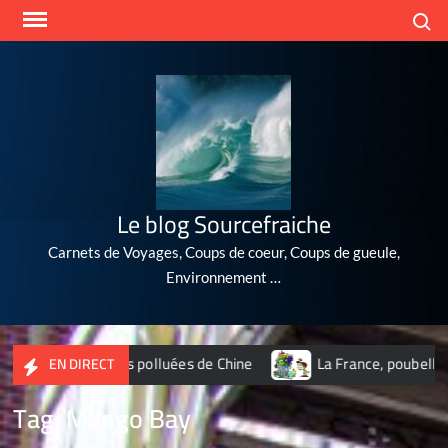
Skip
Search
to
content
Le blog Sourcefraiche
Carnets de Voyages, Coups de coeur, Coups de gueule,
Environnement …
10 villes les plus polluées de Chine
La France, poubelle du 
EN DIRECT
Tag:
Mango Bay