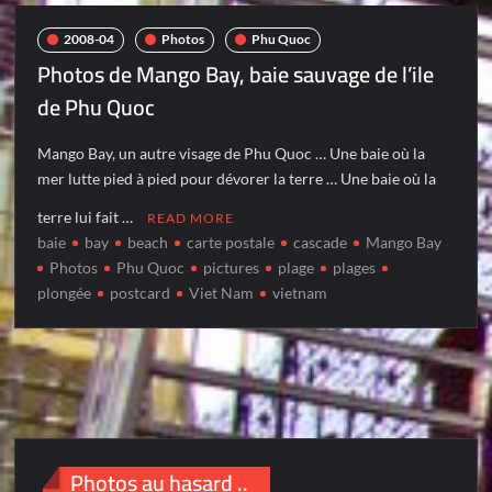
2008-04
Photos
Phu Quoc
Photos de Mango Bay, baie sauvage de l’ile
de Phu Quoc
Mango Bay, un autre visage de Phu Quoc … Une baie où la
mer lutte pied à pied pour dévorer la terre … Une baie où la
terre lui fait …
READ MORE
baie
bay
beach
carte postale
cascade
Mango Bay
Photos
Phu Quoc
pictures
plage
plages
plongée
postcard
Viet Nam
vietnam
Photos au hasard ..