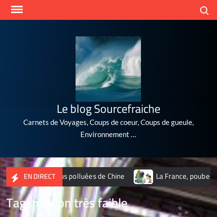
Skip
Search
to
content
Le blog Sourcefraiche
Carnets de Voyages, Coups de coeur, Coups de gueule,
Environnement …
 10 villes les plus polluées de Chine
La France, poubelle du
EN DIRECT
Tag:
maillon très faible