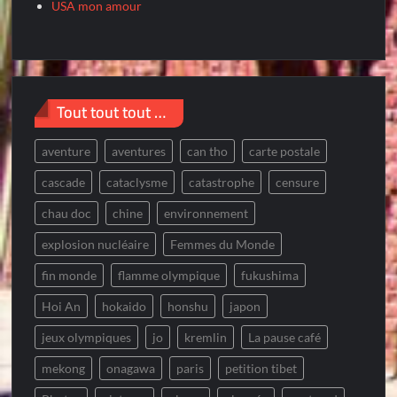
USA mon amour
Tout tout tout …
aventure
aventures
can tho
carte postale
cascade
cataclysme
catastrophe
censure
chau doc
chine
environnement
explosion nucléaire
Femmes du Monde
fin monde
flamme olympique
fukushima
Hoi An
hokaido
honshu
japon
jeux olympiques
jo
kremlin
La pause café
mekong
onagawa
paris
petition tibet