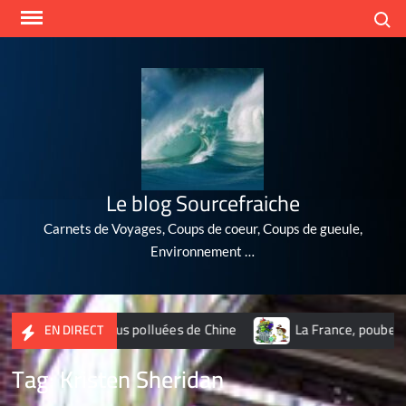
Skip
Search
to
content
Le blog Sourcefraiche
Carnets de Voyages, Coups de coeur, Coups de gueule,
Environnement …
 10 villes les plus polluées de Chine
La France, poubelle du
EN DIRECT
Tag:
Kristen Sheridan