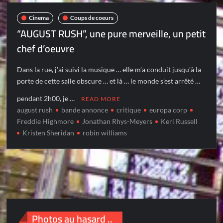
Cinema
Coups de coeurs
“AUGUST RUSH”, une pure merveille, un petit
chef d’oeuvre
Dans la rue, j’ai suivi la musique … elle m’a conduit jusqu’à la
porte de cette salle obscure … et là … le monde s’est arrêté …
pendant 2h00, je …
READ MORE
august rush
bande annonce
critique
europa corp
Freddie Highmore
Jonathan Rhys-Meyers
Keri Russell
Kristen Sheridan
robin williams
Photos au hasard ..