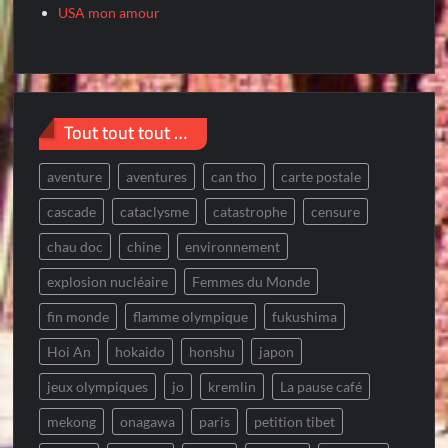
USA mon amour
Tout tout tout …
aventure
aventures
can tho
carte postale
cascade
cataclysme
catastrophe
censure
chau doc
chine
environnement
explosion nucléaire
Femmes du Monde
fin monde
flamme olympique
fukushima
Hoi An
hokaido
honshu
japon
jeux olympiques
jo
kremlin
La pause café
mekong
onagawa
paris
petition tibet