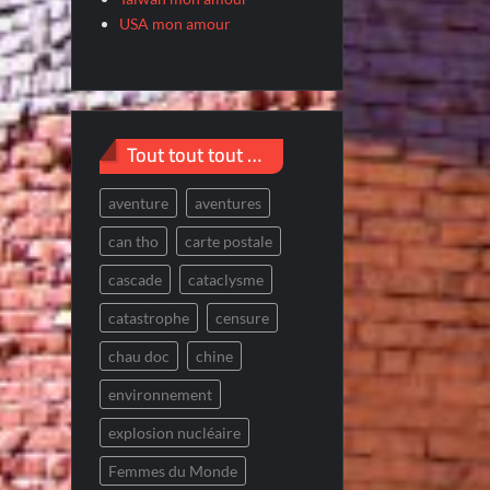
USA mon amour
Tout tout tout …
aventure
aventures
can tho
carte postale
cascade
cataclysme
catastrophe
censure
chau doc
chine
environnement
explosion nucléaire
Femmes du Monde