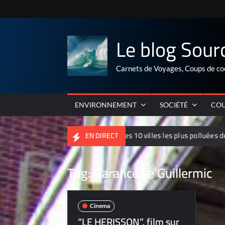
Skip
to
content
Le blog Sour
Carnets de Voyages, Coups de co
ENVIRONNEMENT
SOCIÉTÉ
COU
Palmarés 2012 des 10 villes les plus polluées de Chine
EN DIRECT
Tag:
Garance Le Guillermic
Cinema
“LE HERISSON”, film sur