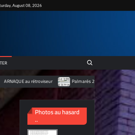
turday, August 08, 2026
Search for:
TER
étroviseur
Palmarés 2012 des 10 villes les plus polluées de
Photos au hasard
..