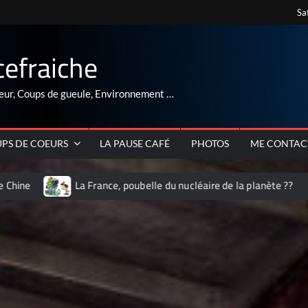
Sa
cefraiche
eur, Coups de gueule, Environnement …
PS DE COEURS
LA PAUSE CAFÉ
PHOTOS
ME CONTAC
La France, poubelle du nucléaire de la planète ??
ARNAQUE au r