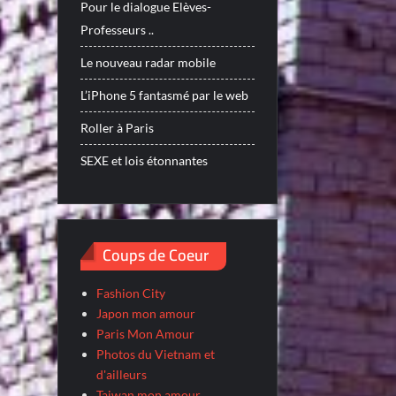
Pour le dialogue Elèves-
Professeurs ..
Le nouveau radar mobile
L’iPhone 5 fantasmé par le web
Roller à Paris
SEXE et lois étonnantes
Coups de Coeur
Fashion City
Japon mon amour
Paris Mon Amour
Photos du Vietnam et
d'ailleurs
Taiwan mon amour