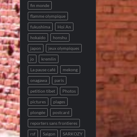
fin monde
flamme olympique
fukushima
Hoi An
hokaido
honshu
japon
jeux olympiques
jo
kremlin
La pause café
mekong
onagawa
paris
petition tibet
Photos
pictures
plages
plongée
postcard
reporters sans frontieres
rsf
Saigon
SARKOZY