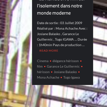
l’isolement dans notre
monde moderne
Date de sortie : 03 Juillet 2009
Réalisé par : Mona Achache Avec :
Josiane Balasko , Garance Le
Guillermic , Togo IGAWA … Durée
: 1h40min Pays de production …
READ MORE
Cinema
élégance hérisson
film
Garance Le Guillermic
hérisson
Josiane Balasko
Mona Achache
Togo Igawa