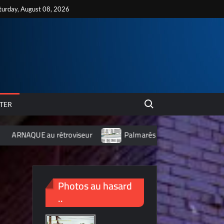
turday, August 08, 2026
Search for:
TER
 rétroviseur
Palmarés 2012 des 10 villes les plus polluées
Photos au hasard
..