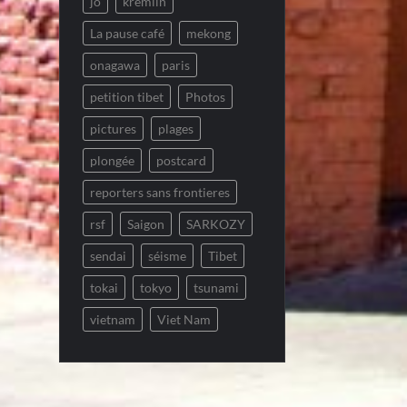
jo
kremlin
La pause café
mekong
onagawa
paris
petition tibet
Photos
pictures
plages
plongée
postcard
reporters sans frontieres
rsf
Saigon
SARKOZY
sendai
séisme
Tibet
tokai
tokyo
tsunami
vietnam
Viet Nam