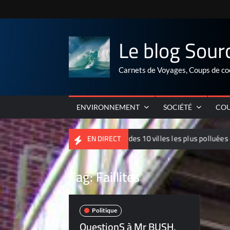
Skip
to
content
Le blog Sour
Carnets de Voyages, Coups de co
ENVIRONNEMENT
SOCIÉTÉ
COU
Palmarés 2012 des 10 villes les plus polluées de Chine
EN DIRECT
Tag:
Faillites
Politique
QuestionS à Mr BUSH,