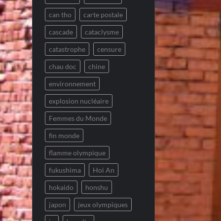
can tho
carte postale
cascade
cataclysme
catastrophe
censure
chau doc
chine
environnement
explosion nucléaire
Femmes du Monde
fin monde
flamme olympique
fukushima
Hoi An
hokaido
honshu
japon
jeux olympiques