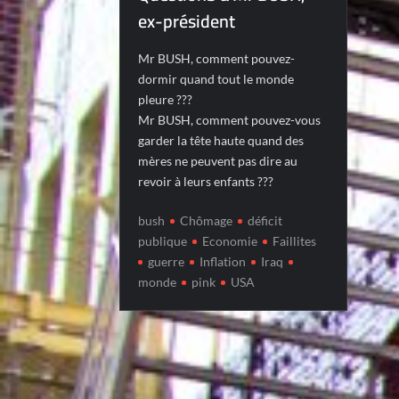
ex-président
Mr BUSH, comment pouvez-
dormir quand tout le monde
pleure ???
Mr BUSH, comment pouvez-vous
garder la tête haute quand des
mères ne peuvent pas dire au
revoir à leurs enfants ???
bush
Chômage
déficit
publique
Economie
Faillites
guerre
Inflation
Iraq
monde
pink
USA