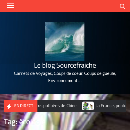
Skip
Search
to
content
Le blog Sourcefraiche
Carnets de Voyages, Coups de coeur, Coups de gueule,
Environnement …
 10 villes les plus polluées de Chine
La France, poubelle du
EN DIRECT
Tag:
écologie