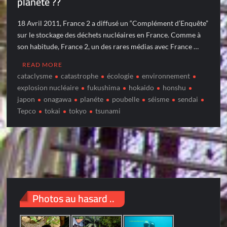
planète ??
18 Avril 2011, France 2 a diffusé un “Complément d’Enquête”
sur le stockage des déchets nucléaires en France. Comme à
son habitude, France 2, un des rares médias avec France …
READ MORE
cataclysme
catastrophe
écologie
environnement
explosion nucléaire
fukushima
hokaido
honshu
japon
onagawa
planéte
poubelle
séisme
sendai
Tepco
tokai
tokyo
tsunami
Photos au hasard ..