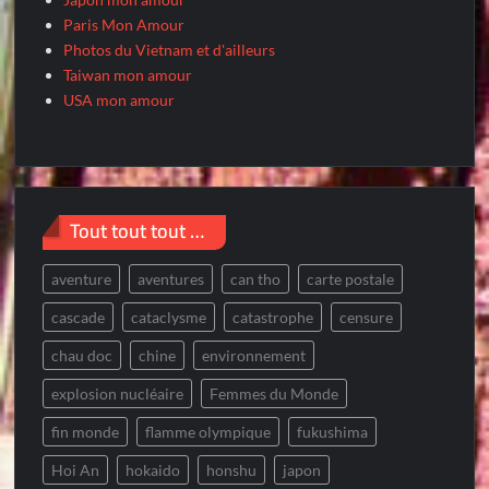
Paris Mon Amour
Photos du Vietnam et d'ailleurs
Taiwan mon amour
USA mon amour
Tout tout tout …
aventure
aventures
can tho
carte postale
cascade
cataclysme
catastrophe
censure
chau doc
chine
environnement
explosion nucléaire
Femmes du Monde
fin monde
flamme olympique
fukushima
Hoi An
hokaido
honshu
japon