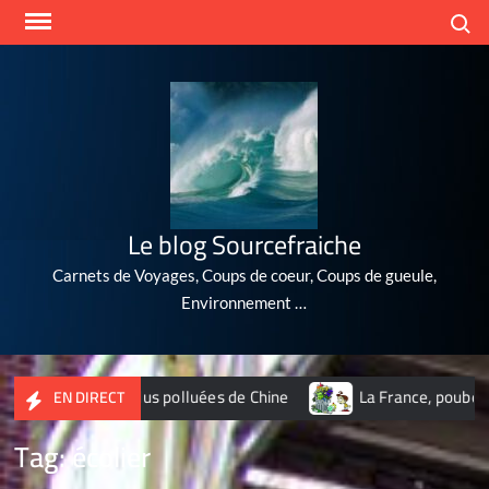
Skip
Search
to
content
Le blog Sourcefraiche
Carnets de Voyages, Coups de coeur, Coups de gueule,
Environnement …
s 10 villes les plus polluées de Chine
La France, poubelle d
EN DIRECT
Tag:
écolier