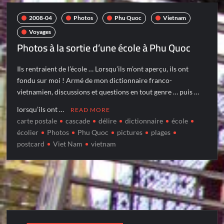
2008-04
Photos
Phu Quoc
Vietnam
Voyages
Photos à la sortie d’une école à Phu Quoc
Ils rentraient de l’école … Lorsqu’ils m’ont aperçu, ils ont
fondu sur moi ! Armé de mon dictionnaire franco-
vietnamien, discussions et questions en tout genre … puis …
lorsqu’ils ont …
READ MORE
carte postale
cascade
délire
dictionnaire
école
écolier
Photos
Phu Quoc
pictures
plages
postcard
Viet Nam
vietnam