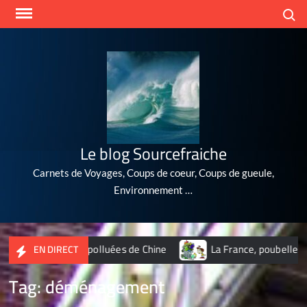
Skip
Search
to
content
Le blog Sourcefraiche
Carnets de Voyages, Coups de coeur, Coups de gueule,
Environnement …
 villes les plus polluées de Chine
La France, poubelle du nu
EN DIRECT
Tag:
déménagement