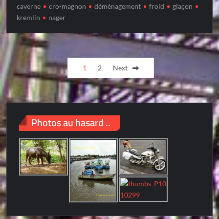
caverne
cro-magnon
déménagement
froid
glaçon
kremlin
nager
Posts
1
2
Next
pagination
Photos au hasard ..