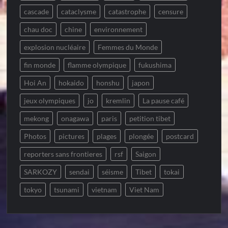
cascade
cataclysme
catastrophe
censure
chau doc
chine
environnement
explosion nucléaire
Femmes du Monde
fin monde
flamme olympique
fukushima
Hoi An
hokaido
honshu
japon
jeux olympiques
jo
kremlin
La pause café
mekong
onagawa
paris
petition tibet
Photos
pictures
plages
plongée
postcard
reporters sans frontieres
rsf
Saigon
SARKOZY
sendai
séisme
Tibet
tokai
tokyo
tsunami
vietnam
Viet Nam