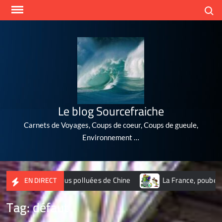
Skip
Search
to
content
Le blog Sourcefraiche
Carnets de Voyages, Coups de coeur, Coups de gueule,
Environnement …
 10 villes les plus polluées de Chine
La France, poubelle du
EN DIRECT
Tag:
défaut