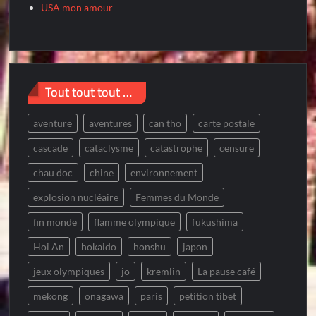
USA mon amour
Tout tout tout …
aventure
aventures
can tho
carte postale
cascade
cataclysme
catastrophe
censure
chau doc
chine
environnement
explosion nucléaire
Femmes du Monde
fin monde
flamme olympique
fukushima
Hoi An
hokaido
honshu
japon
jeux olympiques
jo
kremlin
La pause café
mekong
onagawa
paris
petition tibet