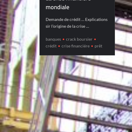
mondiale
Demande de crédit … Explications
sir l’origine de la crise …
banques
crack boursier
crédit
crise financiére
prêt