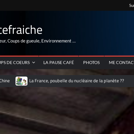
Su
cefraiche
eur, Coups de gueule, Environnement …
PS DE COEURS
LA PAUSE CAFÉ
PHOTOS
ME CONTAC
a France, poubelle du nucléaire de la planète ??
ARNAQUE au rét