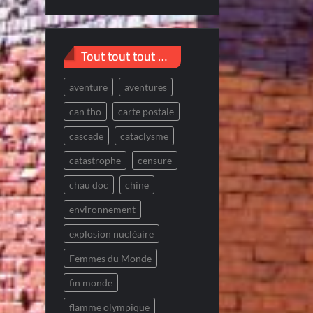
Tout tout tout …
aventure
aventures
can tho
carte postale
cascade
cataclysme
catastrophe
censure
chau doc
chine
environnement
explosion nucléaire
Femmes du Monde
fin monde
flamme olympique