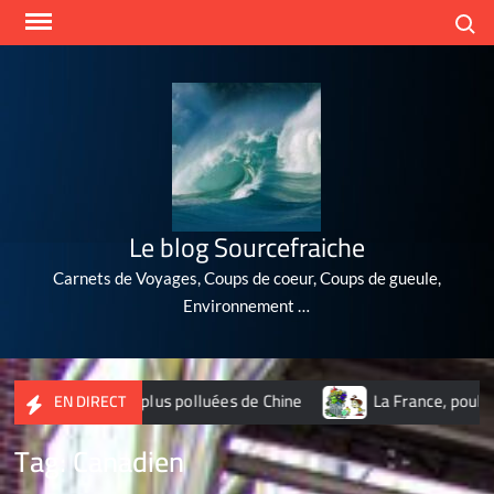
Skip
Search
to
content
Le blog Sourcefraiche
Carnets de Voyages, Coups de coeur, Coups de gueule,
Environnement …
es 10 villes les plus polluées de Chine
La France, poubelle 
EN DIRECT
Tag:
Canadien