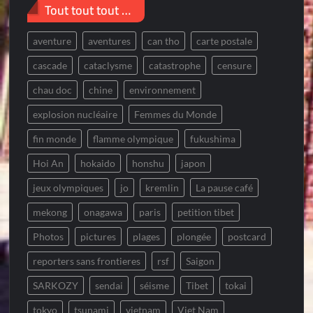
Tout tout tout …
aventure
aventures
can tho
carte postale
cascade
cataclysme
catastrophe
censure
chau doc
chine
environnement
explosion nucléaire
Femmes du Monde
fin monde
flamme olympique
fukushima
Hoi An
hokaido
honshu
japon
jeux olympiques
jo
kremlin
La pause café
mekong
onagawa
paris
petition tibet
Photos
pictures
plages
plongée
postcard
reporters sans frontieres
rsf
Saigon
SARKOZY
sendai
séisme
Tibet
tokai
tokyo
tsunami
vietnam
Viet Nam