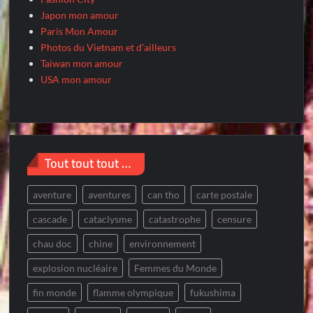
Japon mon amour
Paris Mon Amour
Photos du Vietnam et d'ailleurs
Taiwan mon amour
USA mon amour
Tout tout tout …
aventure
aventures
can tho
carte postale
cascade
cataclysme
catastrophe
censure
chau doc
chine
environnement
explosion nucléaire
Femmes du Monde
fin monde
flamme olympique
fukushima