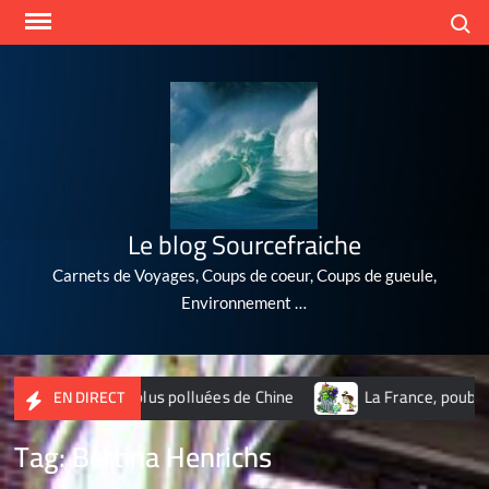
Skip
Search
to
content
Le blog Sourcefraiche
Carnets de Voyages, Coups de coeur, Coups de gueule,
Environnement …
s 10 villes les plus polluées de Chine
La France, poubelle 
EN DIRECT
Tag:
Bertina Henrichs