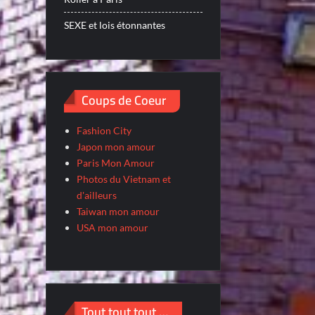
SEXE et lois étonnantes
Coups de Coeur
Fashion City
Japon mon amour
Paris Mon Amour
Photos du Vietnam et
d'ailleurs
Taiwan mon amour
USA mon amour
Tout tout tout …