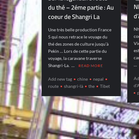
N
du thé – 2éme partie : Au
d
coeur de Shangri La
Nh
Une très belle production France
co
5 qui nous retrace le voyage du
Vi
thé des zones de culture jusqu’à
es
Pekin … Lors de cette partie du
ca
voyage, la caravane traverse
…
Shangri-La. …
READ MORE
Ad
Add new tag
chine
nepal
d'
route
shangri-là
the
Tibet