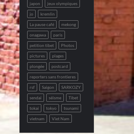
japon
jeux olympiques
jo
kremlin
La pause café
mekong
onagawa
paris
petition tibet
Photos
pictures
plages
plongée
postcard
reporters sans frontieres
rsf
Saigon
SARKOZY
sendai
séisme
Tibet
tokai
tokyo
tsunami
vietnam
Viet Nam