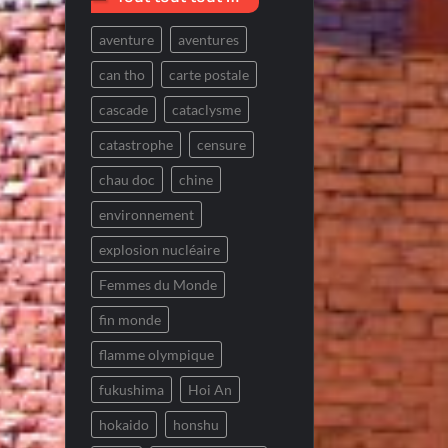
aventure
aventures
can tho
carte postale
cascade
cataclysme
catastrophe
censure
chau doc
chine
environnement
explosion nucléaire
Femmes du Monde
fin monde
flamme olympique
fukushima
Hoi An
hokaido
honshu