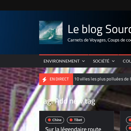
Skip
to
content
Le blog Sour
Carnets de Voyages, Coups de co
ENVIRONNEMENT
SOCIÉTÉ
COU
Palmarés 2012 des 10 villes les plus polluées de Chine
EN DIRECT
Tag:
Add new tag
Chine
Tibet
Sur la légendaire route