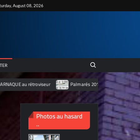
turday, August 08, 2026
Search for:
TER
troviseur
Palmarés 2012 des 10 villes les plus polluées de
Photos au hasard
..