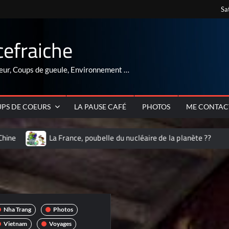
Sa
cefraiche
eur, Coups de gueule, Environnement …
PS DE COEURS
LA PAUSE CAFÉ
PHOTOS
ME CONTAC
La France, poubelle du nucléaire de la planète ??
ARNAQUE au ré
Nha Trang
Photos
Vietnam
Voyages