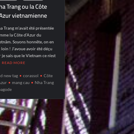
ha Trang ou la Côte
’Azur vietnamienne
a Trang m’avait été présentée
mme la Côte d’Azur du
etnâm. Soyons honnête, on en
t loin ! J’avoue avoir été déçu
r je sais que le Vietnam ce n’est
READ MORE
d new tag
corassol
Côte
Azur
mang cau
Nha Trang
pagode