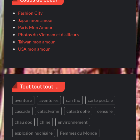
Fashion City
Japon mon amour
Paris Mon Amour
Photos du Vietnam et d'ailleurs
Taiwan mon amour
USA mon amour
Tout tout tout …
aventure
aventures
can tho
carte postale
cascade
cataclysme
catastrophe
censure
chau doc
chine
environnement
explosion nucléaire
Femmes du Monde