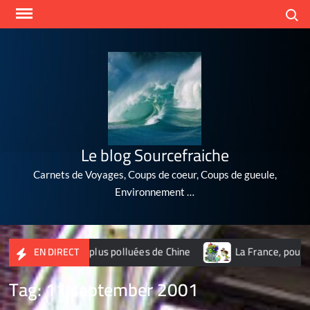
Skip
Search
to
content
Le blog Sourcefraiche
Carnets de Voyages, Coups de coeur, Coups de gueule,
Environnement …
es 10 villes les plus polluées de Chine
La France, poubelle
EN DIRECT
Tag:
11 september 2001