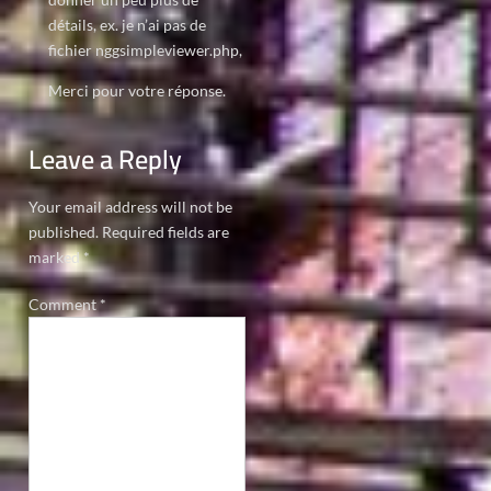
détails, ex. je n’ai pas de
fichier nggsimpleviewer.php,
Merci pour votre réponse.
Leave a Reply
Your email address will not be
published.
Required fields are
marked
*
Comment
*