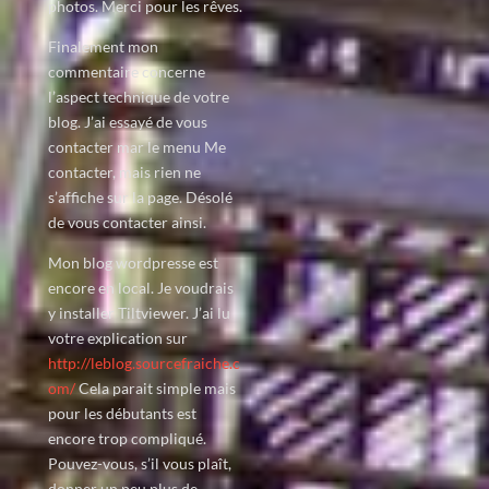
photos. Merci pour les rêves.
Finalement mon
commentaire concerne
l’aspect technique de votre
blog. J’ai essayé de vous
contacter mar le menu Me
contacter, mais rien ne
s’affiche sur la page. Désolé
de vous contacter ainsi.
Mon blog wordpresse est
encore en local. Je voudrais
y installer Tiltviewer. J’ai lu
votre explication sur
http://leblog.sourcefraiche.c
om/
Cela parait simple mais
pour les débutants est
encore trop compliqué.
Pouvez-vous, s’il vous plaît,
donner un peu plus de