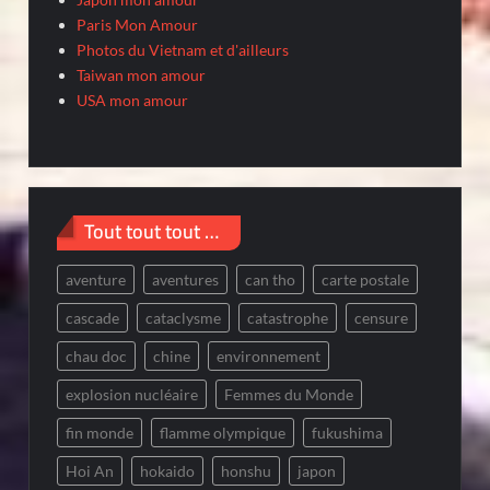
Paris Mon Amour
Photos du Vietnam et d'ailleurs
Taiwan mon amour
USA mon amour
Tout tout tout …
aventure
aventures
can tho
carte postale
cascade
cataclysme
catastrophe
censure
chau doc
chine
environnement
explosion nucléaire
Femmes du Monde
fin monde
flamme olympique
fukushima
Hoi An
hokaido
honshu
japon