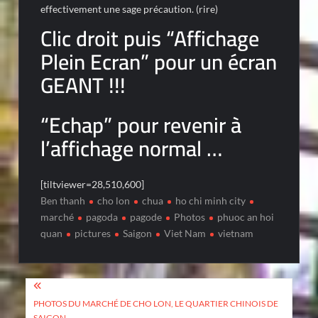
effectivement une sage précaution. (rire)
Clic droit puis “Affichage
Plein Ecran” pour un écran
GEANT !!!
“Echap” pour revenir à
l’affichage normal …
[tiltviewer=28,510,600]
Ben thanh
cho lon
chua
ho chi minh city
marché
pagoda
pagode
Photos
phuoc an hoi
quan
pictures
Saigon
Viet Nam
vietnam
Post
navigation
PHOTOS DU MARCHÉ DE CHO LON, LE QUARTIER CHINOIS DE
SAIGON