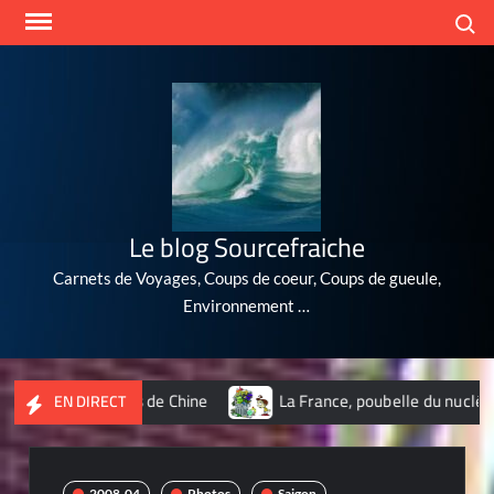
Skip
Search
to
content
Le blog Sourcefraiche
Carnets de Voyages, Coups de coeur, Coups de gueule,
Environnement …
s polluées de Chine
La France, poubelle du nucléaire de la p
EN DIRECT
2008-04
Photos
Saigon