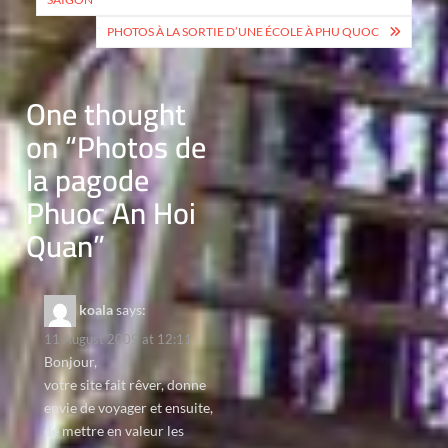
PHOTOS À LA SORTIE D’UNE ÉCOLE À PHU QUOC
One thought
on “
Photos de
la pagode
Phuoc An Hoi
Quan
”
koala
says:
11 August 2009 at 12:11
Bonjour,
votre site fait rêver, donne
envie de voyager et ensuite,
de mettre en valeur les