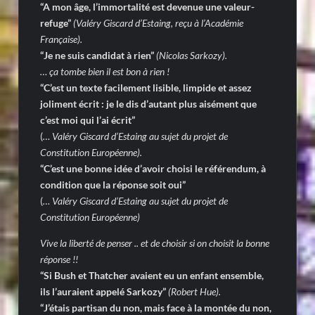
“A mon âge, l’immortalité est devenue une valeur-
refuge”
(Valéry Giscard d’Estaing, reçu à l’Académie
Française).
“Je ne suis candidat à rien”
(Nicolas Sarkozy).
… ça tombe bien il est bon à rien !
“C’est un texte facilement lisible, limpide et assez
joliment écrit : je le dis d’autant plus aisément que
c’est moi qui l’ai écrit”
(
… Valéry Giscard d’Estaing au sujet du projet de
Constitution Européenne).
“C’est une bonne idée d’avoir choisi le référendum, à
condition que la réponse soit oui”
(
… Valéry Giscard d’Estaing au sujet du projet de
Constitution Européenne)
Vive la liberté de penser .. et de choisir si on choisit la bonne
réponse !!
“Si Bush et Thatcher avaient eu un enfant ensemble,
ils l’auraient appelé Sarkozy”
(Robert Hue).
“J’étais partisan du non, mais face à la montée du non,