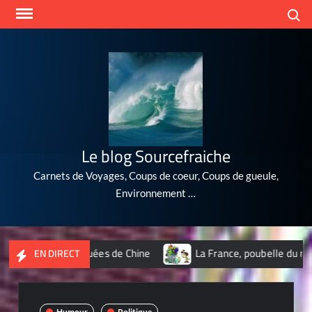
Skip
Search
to
content
Le blog Sourcefraiche
Carnets de Voyages, Coups de coeur, Coups de gueule,
Environnement …
s les plus polluées de Chine
La France, poubelle du nucléair
EN DIRECT
Humour
Politique