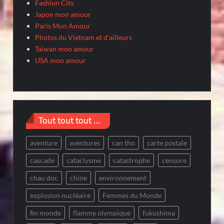
Fashion City
Japon mon amour
Paris Mon Amour
Photos du Vietnam et d'ailleurs
Taiwan mon amour
USA mon amour
Tout tout tout …
aventure
aventures
can tho
carte postale
cascade
cataclysme
catastrophe
censure
chau doc
chine
environnement
explosion nucléaire
Femmes du Monde
fin monde
flamme olympique
fukushima