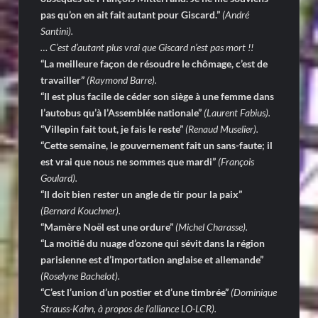
pas qu’on en ait fait autant pour Giscard.”
(André
Santini).
… C’est d’autant plus vrai que Giscard n’est pas mort !!
“La meilleure façon de résoudre le chômage, c’est de
travailler”
(Raymond Barre).
“Il est plus facile de céder son siège à une femme dans
l’autobus qu’à l’Assemblée nationale”
(Laurent Fabius).
“Villepin fait tout, je fais le reste”
(Renaud Muselier).
“Cette semaine, le gouvernement fait un sans-faute; il
est vrai que nous ne sommes que mardi”
(François
Goulard).
“Il doit bien rester un angle de tir pour la paix”
(Bernard Kouchner).
“Mamère Noël est une ordure”
(Michel Charasse).
“La moitié du nuage d’ozone qui sévit dans la région
parisienne est d’importation anglaise et allemande”
(
Roselyne Bachelot).
“C’est l’union d’un postier et d’une timbrée”
(Dominique
Strauss-Kahn, à propos de l’alliance LO-LCR).