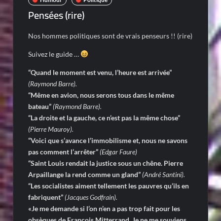
Pensées (rire)
Nos hommes politiques sont de vrais penseurs !! (rire)
Suivez le guide …
“Quand le moment est venu, l’heure est arrivée”
(Raymond Barre).
“Même en avion, nous serons tous dans le même
bateau”
(Raymond Barre).
“La droite et la gauche, ce n’est pas la même chose”
(Pierre Mauroy).
“Voici que s’avance l’immobilisme et, nous ne savons
pas comment l’arrêter”
(Edgar Faure)
“Saint Louis rendait la justice sous un chêne. Pierre
Arpaillange la rend comme un gland”
(André Santini).
“Les socialistes aiment telleme
nt les pauvres qu’ils en
fabriquent”
(Jacques Godfrain).
«Je me demande si l’on n’en a pas trop fait pour les
obsèques de François Mitterrand. Je ne me souviens