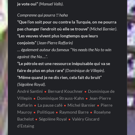
je vote oui”
(Manuel Valls).
Comprenne qui pourra !! haha
“Que l’on soit pour ou contre la Turquie, on ne pourra
pas changer l’endroit où elle se trouve”
(Michel Barnier).
“Les veuves vivent plus longtemps que leurs
conjoints”
(Jean-Pierre Raffarin)
… également auteur du fameux “Yes needs the No to win
against the No….”.
“Le pétrole est une ressource inépuisable qui va se
faire de plus en plus rare”
(Dominique de Villepin).
“Même quand je ne dis rien, cela fait du bruit”
(Ségolène Royal).
André Santini
Bernard Kouchner
Dominique de
Villepin
Dominique Strauss-Kahn
Jean-Pierre
Raffarin
La pause café
Michel Barnier
Pierre
Mauroy
Politique
Raymond Barre
Roselyne
Bachelot
Ségolène Royal
Valéry Giscard
d'Estaing