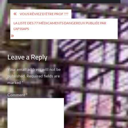
Post
VOUS RÊVIEZ D’ÊTRE PROF ???
navigation
LA LISTE DES 77 MÉDICAMENTS DANGEREUX PUBLIÉE PAR
L’AFSSAPS
Leave a Reply
Your email address will not be
published.
Required fields are
marked
*
Comment
*